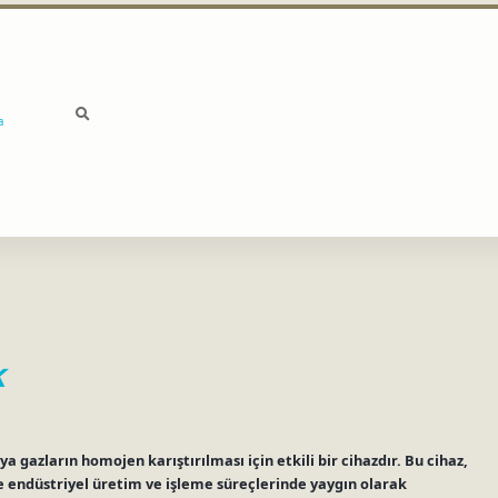
a
k
eya gazların homojen karıştırılması için etkili bir cihazdır. Bu cihaz,
r ve endüstriyel üretim ve işleme süreçlerinde yaygın olarak