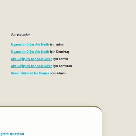
Son yorumlar
Kıyametin Diğer Adı Nedir
için
admin
Kıyametin Diğer Adı Nedir
için
Demirtaş
Aks Değişimi Kaç Saat Sürer
için
admin
Aks Değişimi Kaç Saat Sürer
için
Komutan
Hamili Bulunan Ne Demek
için
admin
egram: @karabul