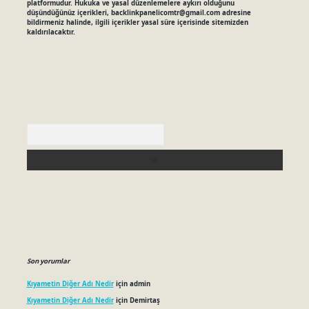
platformudur. Hukuka ve yasal düzenlemelere aykırı olduğunu
düşündüğünüz içerikleri,
backlinkpanelicomtr@gmail.com
adresine
bildirmeniz halinde, ilgili içerikler yasal süre içerisinde sitemizden
kaldırılacaktır.
Arama
Son yorumlar
Kıyametin Diğer Adı Nedir
için
admin
Kıyametin Diğer Adı Nedir
için
Demirtaş