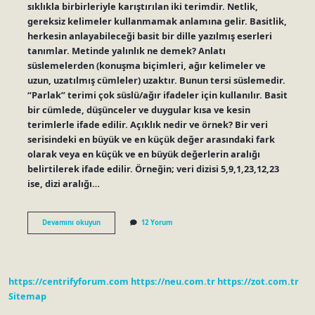
sıklıkla birbirleriyle karıştırılan iki terimdir. Netlik,
gereksiz kelimeler kullanmamak anlamına gelir. Basitlik,
herkesin anlayabileceği basit bir dille yazılmış eserleri
tanımlar. Metinde yalınlık ne demek? Anlatı
süslemelerden (konuşma biçimleri, ağır kelimeler ve
uzun, uzatılmış cümleler) uzaktır. Bunun tersi süslemedir.
“Parlak” terimi çok süslü/ağır ifadeler için kullanılır. Basit
bir cümlede, düşünceler ve duygular kısa ve kesin
terimlerle ifade edilir. Açıklık nedir ve örnek? Bir veri
serisindeki en büyük ve en küçük değer arasındaki fark
olarak veya en küçük ve en büyük değerlerin aralığı
belirtilerek ifade edilir. Örneğin; veri dizisi 5,9,1,23,12,23
ise, dizi aralığı…
Yalınlık
Devamını okuyun
12 Yorum
Ne
Demek
Örnek
https://centrifyforum.com
https://neu.com.tr
https://zot.com.tr
Sitemap