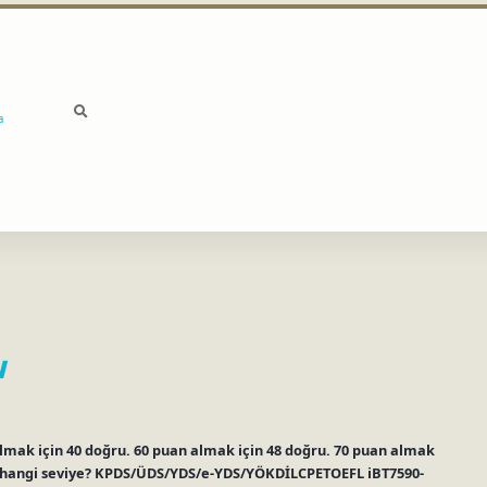
a
u
mak için 40 doğru. 60 puan almak için 48 doğru. 70 puan almak
an hangi seviye? KPDS/ÜDS/YDS/e-YDS/YÖKDİLCPETOEFL iBT7590-