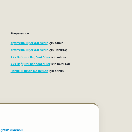
Son yorumlar
Kıyametin Diğer Adı Nedir
için
admin
Kıyametin Diğer Adı Nedir
için
Demirtaş
Aks Değişimi Kaç Saat Sürer
için
admin
Aks Değişimi Kaç Saat Sürer
için
Komutan
Hamili Bulunan Ne Demek
için
admin
egram: @karabul