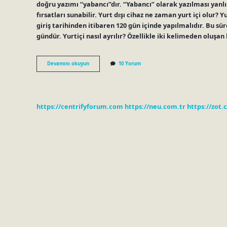
doğru yazımı “yabancı”dır. “Yabancı” olarak yazılması yanlı
fırsatları sunabilir. Yurt dışı cihaz ne zaman yurt içi olur? 
giriş tarihinden itibaren 120 gün içinde yapılmalıdır. Bu sür
gündür. Yurtiçi nasıl ayrılır? Özellikle iki kelimeden oluşan
Yurt
Devamını okuyun
10 Yorum
Içi
Yurt
Dışı
Ayrı
Mı
https://centrifyforum.com
https://neu.com.tr
https://zot.