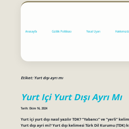
Anasayfa
Gizlilik Politikası
Yasal Uyarı
Hakkımızd
Etiket:
Yurt dışı ayrı mı
Yurt Içi Yurt Dışı Ayrı Mı
Tarih: Ekim 16, 2024
Yurt içi yurt dışı nasıl yazılır TDK? “Yabancı” ve “yerli” kel
Yurt dışı ayri mi? Yurt dışı kelimesi Türk Dil Kurumu (TDK) k