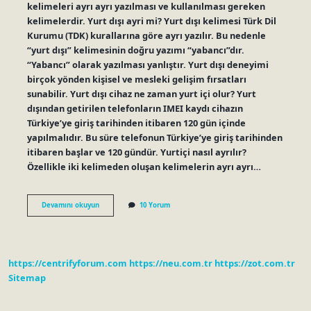
kelimeleri ayrı ayrı yazılması ve kullanılması gereken
kelimelerdir. Yurt dışı ayri mi? Yurt dışı kelimesi Türk Dil
Kurumu (TDK) kurallarına göre ayrı yazılır. Bu nedenle
“yurt dışı” kelimesinin doğru yazımı “yabancı”dır.
“Yabancı” olarak yazılması yanlıştır. Yurt dışı deneyimi
birçok yönden kişisel ve mesleki gelişim fırsatları
sunabilir. Yurt dışı cihaz ne zaman yurt içi olur? Yurt
dışından getirilen telefonların IMEI kaydı cihazın
Türkiye’ye giriş tarihinden itibaren 120 gün içinde
yapılmalıdır. Bu süre telefonun Türkiye’ye giriş tarihinden
itibaren başlar ve 120 gündür. Yurtiçi nasıl ayrılır?
Özellikle iki kelimeden oluşan kelimelerin ayrı ayrı…
Yurt
Devamını okuyun
10 Yorum
Içi
Yurt
Dışı
Ayrı
Mı
https://centrifyforum.com
https://neu.com.tr
https://zot.com.tr
Sitemap