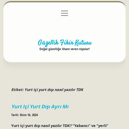
menüyü
Anasayfa
Gizlilik Politikası
Yasal Uyarı
aç
Hakkımızda
Güzellik Fikir Kutusu
Doğal güzelliğe ilham veren tüyolar!
Etiket:
Yurt içi yurt dışı nasıl yazılır TDK
Yurt Içi Yurt Dışı Ayrı Mı
Tarih: Ekim 16, 2024
Yurt içi yurt dışı nasıl yazılır TDK? “Yabancı” ve “yerli”