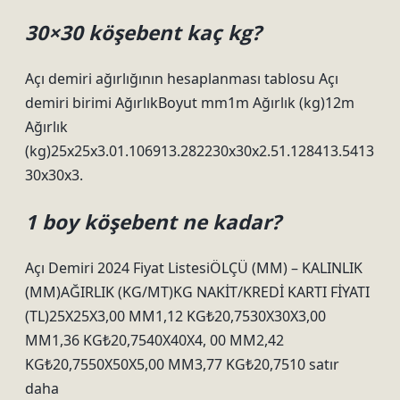
30×30 köşebent kaç kg?
Açı demiri ağırlığının hesaplanması tablosu Açı
demiri birimi AğırlıkBoyut mm1m Ağırlık (kg)12m
Ağırlık
(kg)25x25x3.01.106913.282230x30x2.51.128413.5413
30x30x3.
1 boy köşebent ne kadar?
Açı Demiri 2024 Fiyat ListesiÖLÇÜ (MM) – KALINLIK
(MM)AĞIRLIK (KG/MT)KG NAKİT/KREDİ KARTI FİYATI
(TL)25X25X3,00 MM1,12 KG₺20,7530X30X3,00
MM1,36 KG₺20,7540X40X4, 00 MM2,42
KG₺20,7550X50X5,00 MM3,77 KG₺20,7510 satır
daha