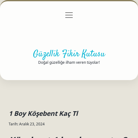
menüyü
Anasayfa
Gizlilik Politikası
Yasal Uyarı
aç
Hakkımızda
Güzellik Fikir Kutusu
Doğal güzelliğe ilham veren tüyolar!
1 Boy Köşebent Kaç Tl
Tarih: Aralık 23, 2024