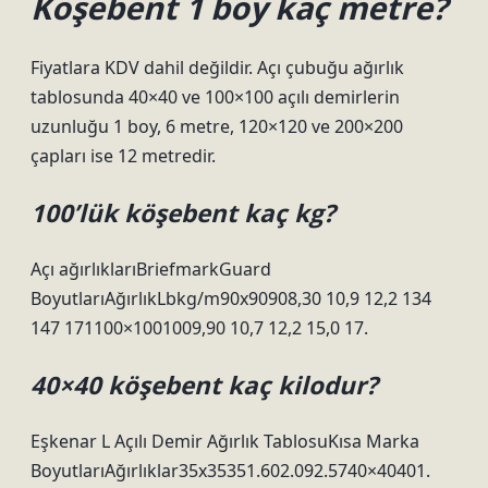
Köşebent 1 boy kaç metre?
Fiyatlara KDV dahil değildir. Açı çubuğu ağırlık
tablosunda 40×40 ve 100×100 açılı demirlerin
uzunluğu 1 boy, 6 metre, 120×120 ve 200×200
çapları ise 12 metredir.
100’lük köşebent kaç kg?
Açı ağırlıklarıBriefmarkGuard
BoyutlarıAğırlıkLbkg/m90x90908,30 10,9 12,2 134
147 171100×1001009,90 10,7 12,2 15,0 17.
40×40 köşebent kaç kilodur?
Eşkenar L Açılı Demir Ağırlık TablosuKısa Marka
BoyutlarıAğırlıklar35x35351.602.092.5740×40401.