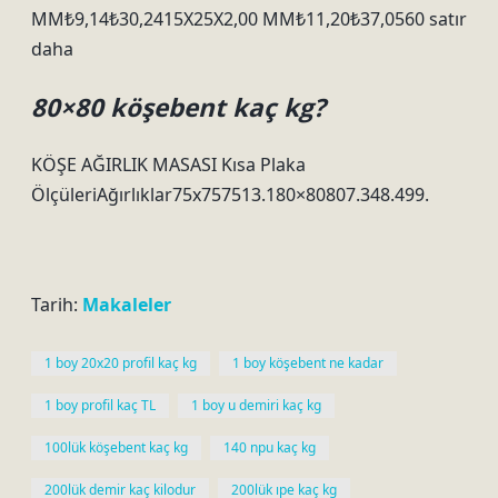
MM₺9,14₺30,2415X25X2,00 MM₺11,20₺37,0560 satır
daha
80×80 köşebent kaç kg?
KÖŞE AĞIRLIK MASASI Kısa Plaka
ÖlçüleriAğırlıklar75x757513.180×80807.348.499.
Tarih:
Makaleler
1 boy 20x20 profil kaç kg
1 boy köşebent ne kadar
1 boy profil kaç TL
1 boy u demiri kaç kg
100lük köşebent kaç kg
140 npu kaç kg
200lük demir kaç kilodur
200lük ıpe kaç kg