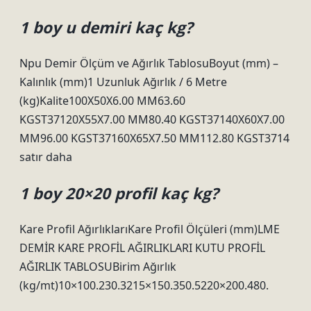
1 boy u demiri kaç kg?
Npu Demir Ölçüm ve Ağırlık TablosuBoyut (mm) –
Kalınlık (mm)1 Uzunluk Ağırlık / 6 Metre
(kg)Kalite100X50X6.00 MM63.60
KGST37120X55X7.00 MM80.40 KGST37140X60X7.00
MM96.00 KGST37160X65X7.50 MM112.80 KGST3714
satır daha
1 boy 20×20 profil kaç kg?
Kare Profil AğırlıklarıKare Profil Ölçüleri (mm)LME
DEMİR KARE PROFİL AĞIRLIKLARI KUTU PROFİL
AĞIRLIK TABLOSUBirim Ağırlık
(kg/mt)10×100.230.3215×150.350.5220×200.480.