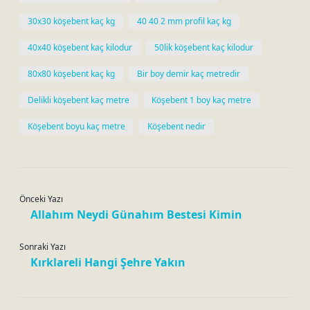
30x30 köşebent kaç kg
40 40 2 mm profil kaç kg
40x40 köşebent kaç kilodur
50lik köşebent kaç kilodur
80x80 köşebent kaç kg
Bir boy demir kaç metredir
Delikli köşebent kaç metre
Köşebent 1 boy kaç metre
Köşebent boyu kaç metre
Köşebent nedir
Önceki Yazı
Allahım Neydi Günahım Bestesi Kimin
Sonraki Yazı
Kırklareli Hangi Şehre Yakın