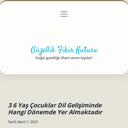
menüyü
Anasayfa
Gizlilik Politikası
Yasal Uyarı
aç
Hakkımızda
Güzellik Fikir Kutusu
Doğal güzelliğe ilham veren tüyolar!
3 6 Yaş Çocuklar Dil Gelişiminde
Hangi Dönemde Yer Almaktadır
Tarih: Mart 7, 2025