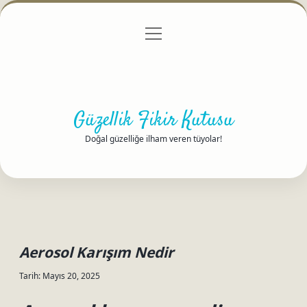
menüyü
Anasayfa
Gizlilik Politikası
Yasal Uyarı
aç
Hakkımızda
Güzellik Fikir Kutusu
Doğal güzelliğe ilham veren tüyolar!
Aerosol Karışım Nedir
Tarih: Mayıs 20, 2025