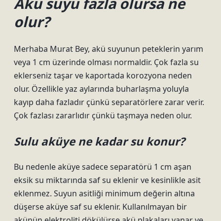
Akü suyu fazla olursa ne
olur?
Merhaba Murat Bey, akü suyunun peteklerin yarım
veya 1 cm üzerinde olması normaldir. Çok fazla su
eklerseniz taşar ve kaportada korozyona neden
olur. Özellikle yaz aylarında buharlaşma yoluyla
kayıp daha fazladır çünkü separatörlere zarar verir.
Çok fazlası zararlıdır çünkü taşmaya neden olur.
Sulu aküye ne kadar su konur?
Bu nedenle aküye sadece separatörü 1 cm aşan
eksik su miktarında saf su eklenir ve kesinlikle asit
eklenmez. Suyun asitliği minimum değerin altına
düşerse aküye saf su eklenir. Kullanılmayan bir
akünün elektroliti dökülürse akü plakaları yanar ve