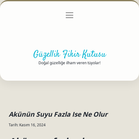
menüyü
Anasayfa
Gizlilik Politikası
Yasal Uyarı
aç
Hakkımızda
Güzellik Fikir Kutusu
Doğal güzelliğe ilham veren tüyolar!
Akünün Suyu Fazla Ise Ne Olur
Tarih: Kasım 16, 2024