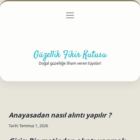
menüyü
Anasayfa
Gizlilik Politikası
Yasal Uyarı
aç
Hakkımızda
Güzellik Fikir Kutusu
Doğal güzelliğe ilham veren tüyolar!
Anayasadan nasıl alıntı yapılır ?
Tarih: Temmuz 1, 2026