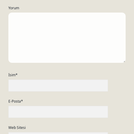
Yorum
İsim*
E-Posta*
Web Sitesi