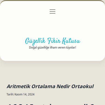
menüyü
Anasayfa
Gizlilik Politikası
Yasal Uyarı
aç
Hakkımızda
Güzellik Fikir Kutusu
Doğal güzelliğe ilham veren tüyolar!
Aritmetik Ortalama Nedir Ortaokul
Tarih: Kasım 14, 2024