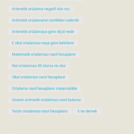
Aritmetik ortalama negatif olur mu
Aritmetik ortalamanın özellikleri nelerdir
Aritmetik ortalamaya göre ölçüt nedir
E okul ortalaması neye göre belirlenir
Matematik ortalaması nasıl hesaplanır
Not ortalaması 80 olursa ne olur
Okul ortalaması nasıl hesaplanır
Ortalama nasıl hesaplanır matematikte
Sınavın aritmetik ortalaması nasıl bulunur
Testin ortalaması nasıl hesaplanır
X ne demek