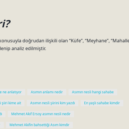
i?
onusuyla doğrudan ilişkili olan “Küfe”, “Meyhane”, “Mahall
nip analiz edilmiştir.
e ne anlatıyor
Asımın anlamı nedir
Asımın nesli hangi sahabe
 şiiri kime ait
Asımın nesli şiirini kim yazdı
En yaşlı sahabe kimdir
dı
Mehmet Akif Ersoy asımın nesli nedir
r
Mehmet Akifin bahsettiği Asım kimdir