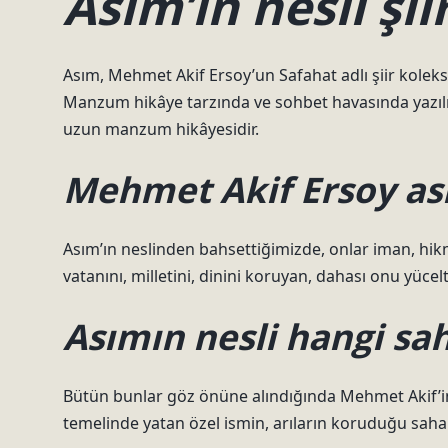
Asım’ın nesli şii
Asım, Mehmet Akif Ersoy’un Safahat adlı şiir koleksiy
Manzum hikâye tarzında ve sohbet havasında yazılm
uzun manzum hikâyesidir.
Mehmet Akif Ersoy ası
Asım’ın neslinden bahsettiğimizde, onlar iman, hikmet,
vatanını, milletini, dinini koruyan, dahası onu yücel
Asımın nesli hangi sa
Bütün bunlar göz önüne alındığında Mehmet Akif’in e
temelinde yatan özel ismin, arıların koruduğu sahab