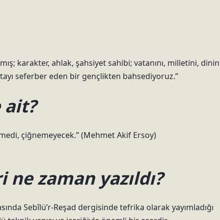
mış; karakter, ahlak, şahsiyet sahibi; vatanını, milletini, dinin
ıtayı seferber eden bir gençlikten bahsediyoruz.”
 ait?
medi, çiğnemeyecek.” (Mehmet Akif Ersoy)
i ne zaman yazıldı?
rasında Sebîlü’r-Reşad dergisinde tefrika olarak yayımladığı