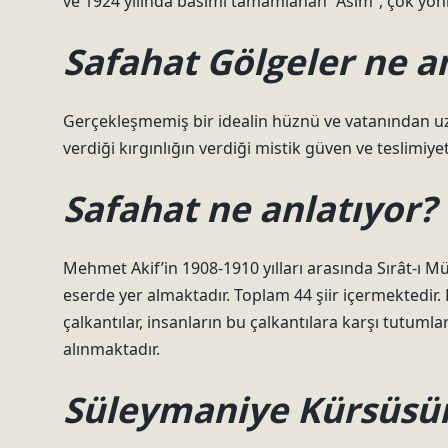
ve 1924 yılında basımı tamamlanan “Asım”, çok yönlü 
Safahat Gölgeler ne a
Gerçekleşmemiş bir idealin hüznü ve vatanından uzak
verdiği kırgınlığın verdiği mistik güven ve teslimiyet
Safahat ne anlatıyor?
Mehmet Akif’in 1908-1910 yılları arasında Sırât-ı 
eserde yer almaktadır. Toplam 44 şiir içermektedir
çalkantılar, insanların bu çalkantılara karşı tutuml
alınmaktadır.
Süleymaniye Kürsüsün