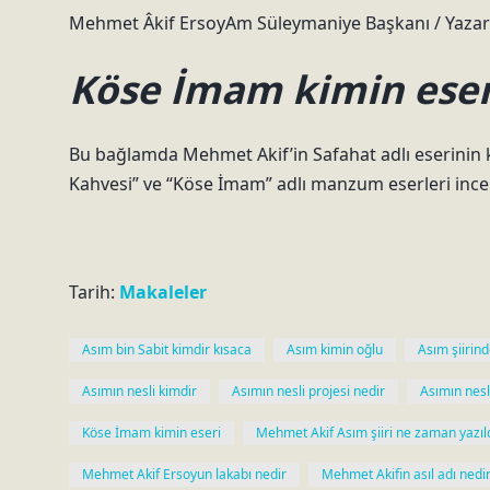
Mehmet Âkif ErsoyAm Süleymaniye Başkanı / Yazar
Köse İmam kimin eser
Bu bağlamda Mehmet Akif’in Safahat adlı eserinin k
Kahvesi” ve “Köse İmam” adlı manzum eserleri incele
Tarih:
Makaleler
Asım bin Sabit kimdir kısaca
Asım kimin oğlu
Asım şiirind
Asımın nesli kimdir
Asımın nesli projesi nedir
Asımın nesli
Köse İmam kimin eseri
Mehmet Akif Asım şiiri ne zaman yazıl
Mehmet Akif Ersoyun lakabı nedir
Mehmet Akifin asıl adı nedi