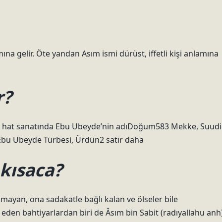
a gelir. Öte yandan Asım ismi dürüst, iffetli kişi anlamına
r?
m hat sanatında Ebu Ubeyde’nin adıDoğum583 Mekke, Suudi
Ebu Ubeyde Türbesi, Ürdün2 satır daha
 kısaca?
akmayan, ona sadakatle bağlı kalan ve ölseler bile
 eden bahtiyarlardan biri de Âsım bin Sabit (radıyallahu anh