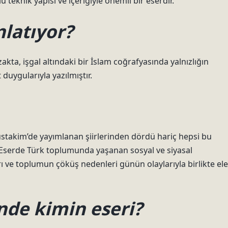
teknik yapısı ve içeriğiyle önemli bir eserdir.
nlatıyor?
ta, işgal altındaki bir İslam coğrafyasında yalnızlığın
 duygularıyla yazılmıştır.
Müstakim’de yayımlanan şiirlerinden dördü hariç hepsi bu
. Eserde Türk toplumunda yaşanan sosyal ve siyasal
arı ve toplumun çöküş nedenleri günün olaylarıyla birlikte ele
de kimin eseri?