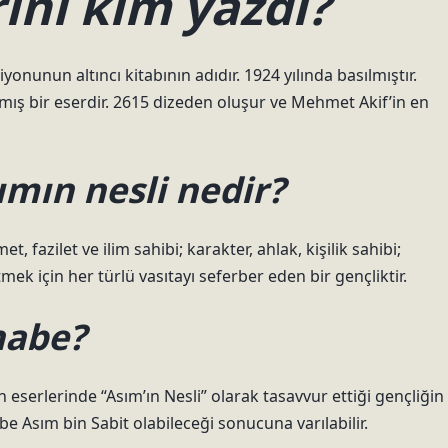
rini kim yazdı?
onunun altıncı kitabının adıdır. 1924 yılında basılmıştır.
ış bir eserdir. 2615 dizeden oluşur ve Mehmet Akif’in en
mın nesli nedir?
 fazilet ve ilim sahibi; karakter, ahlak, kişilik sahibi;
tmek için her türlü vasıtayı seferber eden bir gençliktir.
habe?
serlerinde “Asım’ın Nesli” olarak tasavvur ettiği gençliğin
e Asım bin Sabit olabileceği sonucuna varılabilir.