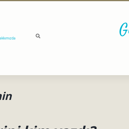
G
akkımızda
min