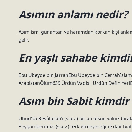
Asımın anlamı nedir?
Asım ismi günahtan ve haramdan korkan kişi anlamın
gelir.
En yaşlı sahabe kimdi
Ebu Ubeyde bin JarrahEbu Ubeyde bin Cerrahİsla
ArabistanÖlüm639 Ürdün Vadisi, Ürdün Defin Yeri
Asım bin Sabit kimdir
Uhud’da Resûlullah’ı (s.a.v.) bir an olsun yalnız bır
Peygamberimizi (s.a.v.) terk etmeyeceğine dair biat