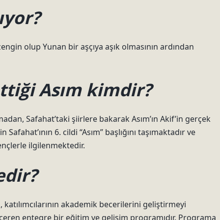
ıyor?
n zengin olup Yunan bir aşçıya aşık olmasının ardından
tiği Asım kimdir?
adan, Safahat’taki şiirlere bakarak Asım’ın Akif’in gerçek
afahat’ının 6. cildi “Asım” başlığını taşımaktadır ve
çlerle ilgilenmektedir.
edir?
 katılımcılarının akademik becerilerini geliştirmeyi
 içeren entegre bir eğitim ve gelişim programıdır. Programa