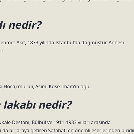
ı nedir?
 Mehmet Akif, 1873 yılında İstanbul’da doğmuştur. Annesi
r.
i Hoca) müridi, Asım: Köse İmam’ın oğlu.
lakabı nedir?
anakkale Destanı, Bülbül ve 1911-1933 yılları arasında
’nı da bir araya getiren Safahat, en önemli eserlerinden biridir