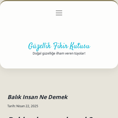
menüyü
Anasayfa
Gizlilik Politikası
Yasal Uyarı
aç
Hakkımızda
Güzellik Fikir Kutusu
Doğal güzelliğe ilham veren tüyolar!
Balık Insan Ne Demek
Tarih: Nisan 22, 2025