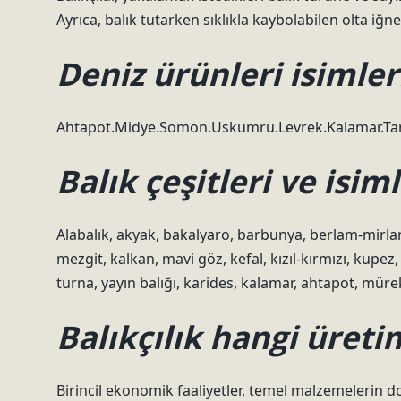
Ayrıca, balık tutarken sıklıkla kaybolabilen olta iğ
Deniz ürünleri isimler
Ahtapot.Midye.Somon.Uskumru.Levrek.Kalamar.Ta
Balık çeşitleri ve isim
Alabalık, akyak, bakalyaro, barbunya, berlam-mirlan, çi
mezgit, kalkan, mavi göz, kefal, kızıl-kırmızı, kupez, 
turna, yayın balığı, karides, kalamar, ahtapot, mürek
Balıkçılık hangi üreti
Birincil ekonomik faaliyetler, temel malzemelerin