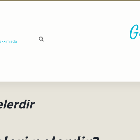
G
akkımızda
elerdir