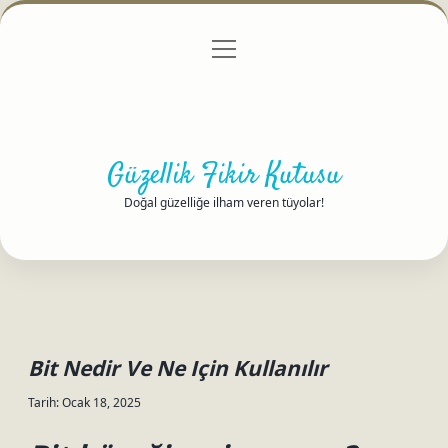
menüyü
Anasayfa
Gizlilik Politikası
Yasal Uyarı
aç
Hakkımızda
Güzellik Fikir Kutusu
Doğal güzelliğe ilham veren tüyolar!
Bit Nedir Ve Ne Için Kullanılır
Tarih: Ocak 18, 2025