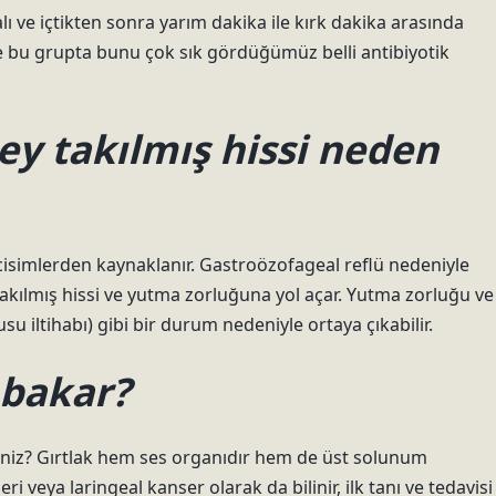
alı ve içtikten sonra yarım dakika ile kırk dakika arasında
e bu grupta bunu çok sık gördüğümüz belli antibiyotik
y takılmış hissi neden
simlerden kaynaklanır. Gastroözofageal reflü nedeniyle
kılmış hissi ve yutma zorluğuna yol açar. Yutma zorluğu ve
u iltihabı) gibi bir durum nedeniyle ortaya çıkabilir.
 bakar?
iniz? Gırtlak hem ses organıdır hem de üst solunum
ri veya laringeal kanser olarak da bilinir, ilk tanı ve tedavisi