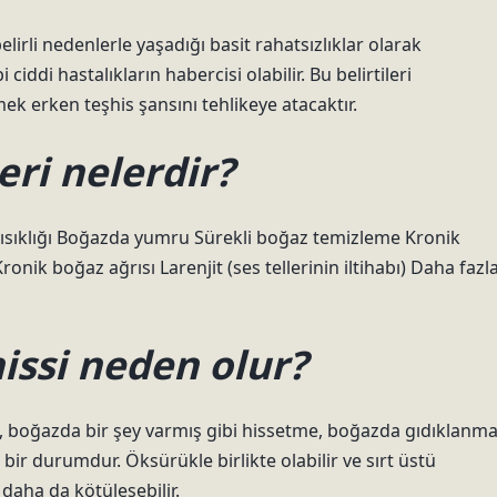
lirli nedenlerle yaşadığı basit rahatsızlıklar olarak
iddi hastalıkların habercisi olabilir. Bu belirtileri
 erken teşhis şansını tehlikeye atacaktır.
leri nelerdir?
s kısıklığı Boğazda yumru Sürekli boğaz temizleme Kronik
k boğaz ağrısı Larenjit (ses tellerinin iltihabı) Daha fazl
issi neden olur?
me, boğazda bir şey varmış gibi hissetme, boğazda gıdıklanm
bir durumdur. Öksürükle birlikte olabilir ve sırt üstü
daha da kötüleşebilir.