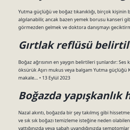
Yutma güçlüğü ve boğaz tıkanıklığı, birçok kişinin be
algılanabilir, ancak bazen yemek borusu kanseri gibi c
görmezden gelmek ve doktora danışmayı geciktirmek
Gırtlak reflüsü belirti
Boğaz ağrısının en yaygın belirtileri şunlardır: Se
öksürük Aşırı mukus veya balgam Yutma güçlüğü Kroni
makale… • 13 Eylül 2023
Boğazda yapışkanlık h
Nazal akıntı, boğazda bir şey takılmış gibi hisset
ve sık sık boğazı temizleme isteğine neden olabilen 
yattığınızda veya sabah uyandığınızda semptomlar 