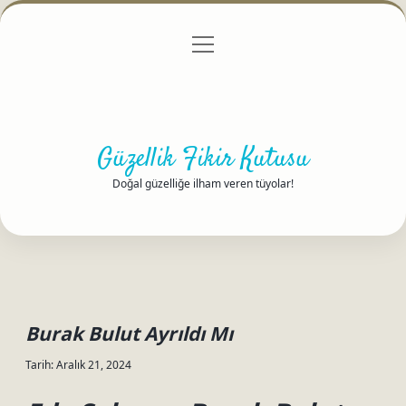
menüyü
Anasayfa
Gizlilik Politikası
Yasal Uyarı
aç
Hakkımızda
Güzellik Fikir Kutusu
Doğal güzelliğe ilham veren tüyolar!
Burak Bulut Ayrıldı Mı
Tarih: Aralık 21, 2024