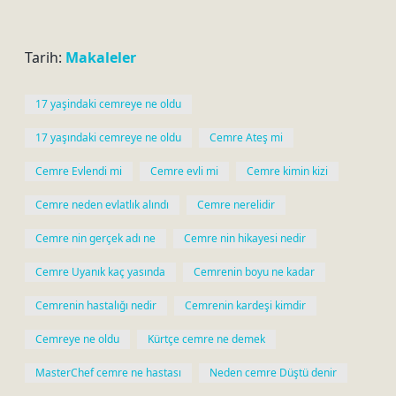
Tarih:
Makaleler
17 yaşindaki cemreye ne oldu
17 yaşındaki cemreye ne oldu
Cemre Ateş mi
Cemre Evlendi mi
Cemre evli mi
Cemre kimin kizi
Cemre neden evlatlık alındı
Cemre nerelidir
Cemre nin gerçek adı ne
Cemre nin hikayesi nedir
Cemre Uyanık kaç yasında
Cemrenin boyu ne kadar
Cemrenin hastalığı nedir
Cemrenin kardeşi kimdir
Cemreye ne oldu
Kürtçe cemre ne demek
MasterChef cemre ne hastası
Neden cemre Düştü denir