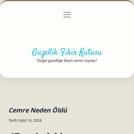
menüyü
Anasayfa
Gizlilik Politikası
Yasal Uyarı
aç
Hakkımızda
Güzellik Fikir Kutusu
Doğal güzelliğe ilham veren tüyolar!
Cemre Neden Öldü
Tarih: Eylül 14, 2024