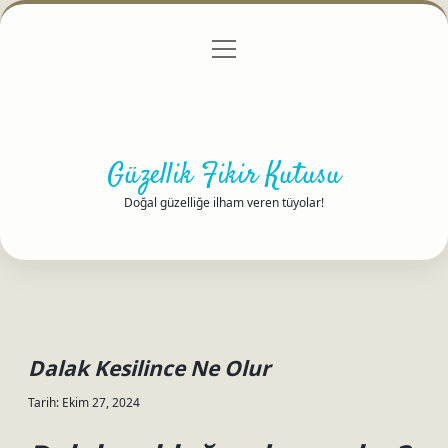
menüyü
Anasayfa
Gizlilik Politikası
Yasal Uyarı
aç
Hakkımızda
Güzellik Fikir Kutusu
Doğal güzelliğe ilham veren tüyolar!
Dalak Kesilince Ne Olur
Tarih: Ekim 27, 2024