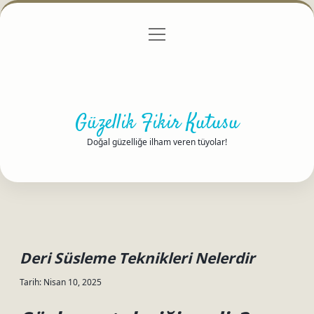
menüyü
Anasayfa
Gizlilik Politikası
Yasal Uyarı
aç
Hakkımızda
Güzellik Fikir Kutusu
Doğal güzelliğe ilham veren tüyolar!
Deri Süsleme Teknikleri Nelerdir
Tarih: Nisan 10, 2025