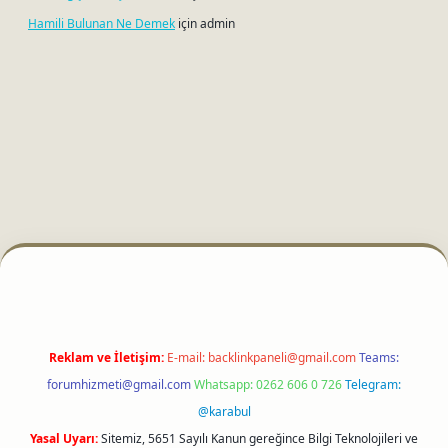
Hamili Bulunan Ne Demek
için
admin
i
Reklam ve İletişim:
E-mail:
backlinkpaneli@gmail.com
Teams:
forumhizmeti@gmail.com
Whatsapp: 0262 606 0 726
Telegram:
@karabul
Yasal Uyarı:
Sitemiz, 5651 Sayılı Kanun gereğince Bilgi Teknolojileri ve