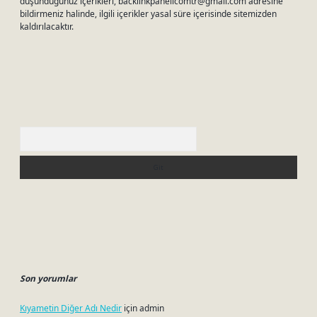
düşündüğünüz içerikleri,
backlinkpanelicomtr@gmail.com
adresine
bildirmeniz halinde, ilgili içerikler yasal süre içerisinde sitemizden
kaldırılacaktır.
Arama
Son yorumlar
Kıyametin Diğer Adı Nedir
için
admin