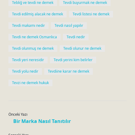
Tebliğ ve tevdi ne demek
Tevdi buyurmak ne demek
Tevdi edilmiş alacak ne demek
Tevdi listesi ne demek
Tevdi makamı nedir
Tevdi nasıl yapılır
Tevdi ne demek Osmanlıca
Tevdi nedir
Tevdi olunmuş ne demek
Tevdi olunur ne demek
Tevdi yeri neresidir
Tevdi yerini kim belirler
Tevdi yolu nedir
Tevdiine karar ne demek
Tevzi ne demek hukuk
Önceki Yazı
Bir Marka Nasıl Tanıtılır