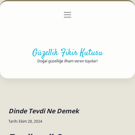
menüyü
Anasayfa
Gizlilik Politikası
Yasal Uyarı
aç
Hakkımızda
Güzellik Fikir Kutusu
Doğal güzelliğe ilham veren tüyolar!
Dinde Tevdi Ne Demek
Tarih: Ekim 28, 2024