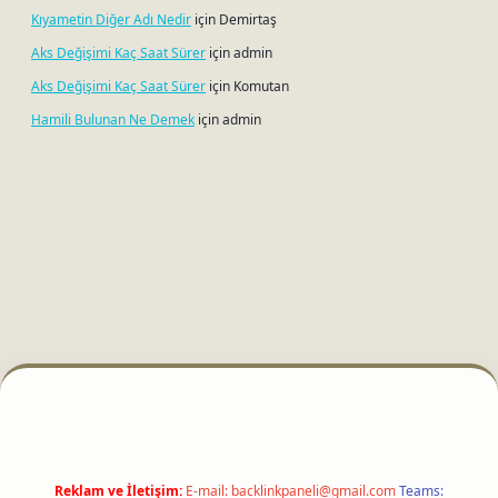
Kıyametin Diğer Adı Nedir
için
Demirtaş
Aks Değişimi Kaç Saat Sürer
için
admin
Aks Değişimi Kaç Saat Sürer
için
Komutan
Hamili Bulunan Ne Demek
için
admin
betci
Reklam ve İletişim:
E-mail:
backlinkpaneli@gmail.com
Teams: