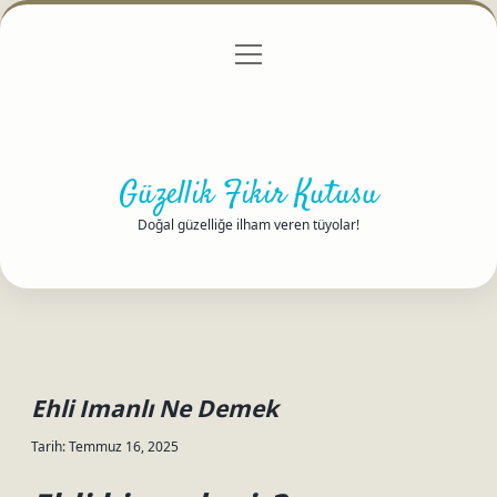
menüyü
Anasayfa
Gizlilik Politikası
Yasal Uyarı
aç
Hakkımızda
Güzellik Fikir Kutusu
Doğal güzelliğe ilham veren tüyolar!
Ehli Imanlı Ne Demek
Tarih: Temmuz 16, 2025