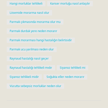
Hangi morluklar tehlikeli
Kanser morluğu nasıl anlaşılır
Lösemide morarma nasıl olur
Parmak çıkmasında morarma olur mu
Parmak durduk yere neden morarır
Parmak morarması hangi hastalığın belirtisidir
Parmak ucu yarılması neden olur
Raynaud hastalığı nasıl geçer
Raynaud hastalığı tehlikeli mıdır
Siyanoz tehlikeli mi
Siyanoz tehlikeli midir
Soğukta eller neden morarır
Vücutta sebepsiz morluklar neden olur