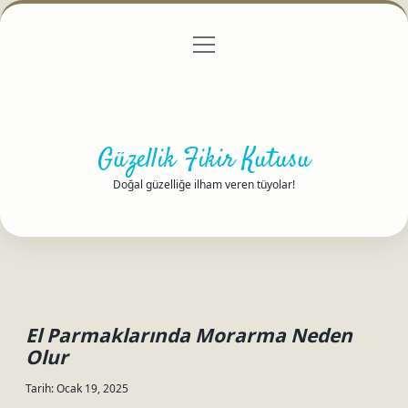
menüyü
Anasayfa
Gizlilik Politikası
Yasal Uyarı
aç
Hakkımızda
Güzellik Fikir Kutusu
Doğal güzelliğe ilham veren tüyolar!
El Parmaklarında Morarma Neden
Olur
Tarih: Ocak 19, 2025