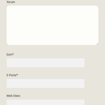
Yorum
İsim*
E-Posta*
Web Sitesi