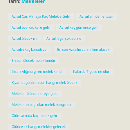
Tarih:
Makaleler
Azrail Can Almaya Kaç Melekle Gelir
Azrail elinde ne tutar
Azrail eve kaç kere gelir
Azrail kaç gün önce gelir
Azrail ölecek mi
Azrailin gerçek adı ne
Azrailin kaç kanadı var
En son Azrailin canını kim alacak
En son ölecek melek kimdir
İnsan kılığına giren melek kimdir
Kabirde 7 gece ne olur
Kıyamet günü en son hangi melek ölecek
Melekler ölünce nereye gider
Meleklerin başı olan melek hangisidir
Ölüm anında kaç melek gelir
Ölünce ilk hangi melekler gelecek