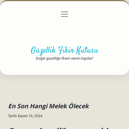
menüyü
Anasayfa
Gizlilik Politikası
Yasal Uyarı
aç
Hakkımızda
Güzellik Fikir Kutusu
Doğal güzelliğe ilham veren tüyolar!
En Son Hangi Melek Ölecek
Tarih: Kasım 10, 2024