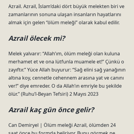
Azrail. Azrail, İslam’daki dört büyük melekten biri ve
zamanlarının sonuna ulaşan insanların hayatlarını
almak için gelen “ölüm meleği” olarak kabul edilir.
Azrail ölecek mi?
Melek yalvarır: “Allah’ım, ölüm meleği olan kuluna
merhamet et ve ona lütfunla muamele et!” Çünkü o
zayıftır.” Yüce Allah buyurur: “Sağ elini sağ yanağının
altına koy, cennetle cehennem arasına yat ve canını
ver!” diye emreder. O da Allah’ın emriyle bu şekilde
ölür.” (Ruhu’l-Beyan Tefsiri) 2 Mayıs 2023
Azrail kaç gün önce gelir?
Can Demiryel | Ölüm meleği Azrail, ölümden 24
saat önce bu formda beliriyor. Bunu görmek ne