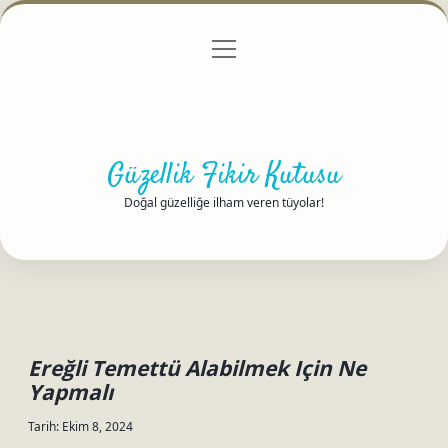
menüyü
Anasayfa
Gizlilik Politikası
Yasal Uyarı
aç
Hakkımızda
Güzellik Fikir Kutusu
Doğal güzelliğe ilham veren tüyolar!
Ereğli Temettü Alabilmek Için Ne
Yapmalı
Tarih: Ekim 8, 2024