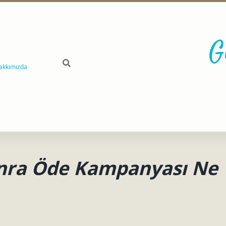
G
akkımızda
onra Öde Kampanyası Ne