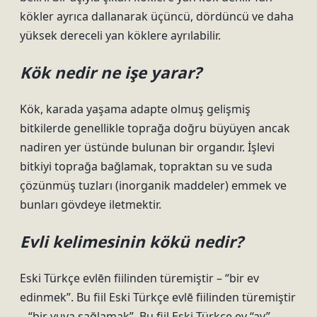
kökler ayrıca dallanarak üçüncü, dördüncü ve daha
yüksek dereceli yan köklere ayrılabilir.
Kök nedir ne işe yarar?
Kök, karada yaşama adapte olmuş gelişmiş
bitkilerde genellikle toprağa doğru büyüyen ancak
nadiren yer üstünde bulunan bir organdır. İşlevi
bitkiyi toprağa bağlamak, topraktan su ve suda
çözünmüş tuzları (inorganik maddeler) emmek ve
bunları gövdeye iletmektir.
Evli kelimesinin kökü nedir?
Eski Türkçe evlēn fiilinden türemiştir – “bir ev
edinmek”. Bu fiil Eski Türkçe evlē fiilinden türemiştir
– “bir yuva sağlamak”. Bu fiil Eski Türkçe ev “av”