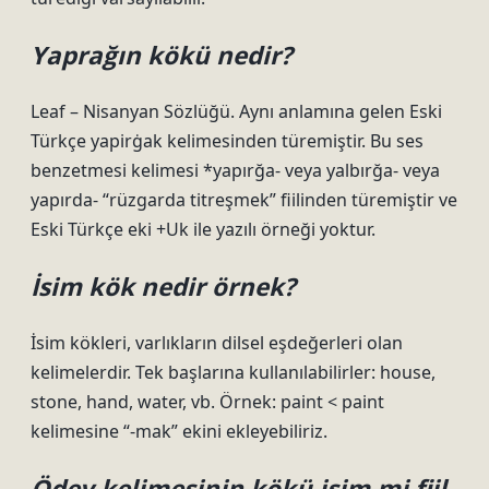
Yaprağın kökü nedir?
Leaf – Nisanyan Sözlüğü. Aynı anlamına gelen Eski
Türkçe yapirġak kelimesinden türemiştir. Bu ses
benzetmesi kelimesi *yapırğa- veya yalbırğa- veya
yapırda- “rüzgarda titreşmek” fiilinden türemiştir ve
Eski Türkçe eki +Uk ile yazılı örneği yoktur.
İsim kök nedir örnek?
İsim kökleri, varlıkların dilsel eşdeğerleri olan
kelimelerdir. Tek başlarına kullanılabilirler: ​​house,
stone, hand, water, vb. Örnek: paint < paint
kelimesine “-mak” ekini ekleyebiliriz.
Ödev kelimesinin kökü isim mi fiil