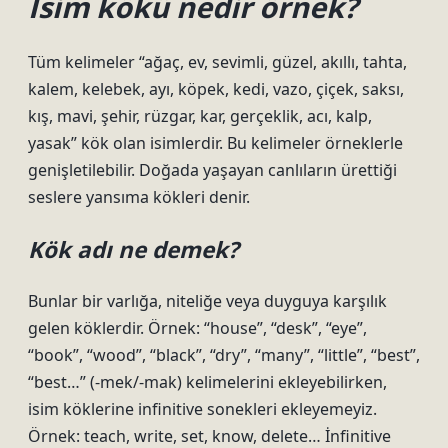
İsim kökü nedir örnek?
Tüm kelimeler “ağaç, ev, sevimli, güzel, akıllı, tahta,
kalem, kelebek, ayı, köpek, kedi, vazo, çiçek, saksı,
kış, mavi, şehir, rüzgar, kar, gerçeklik, acı, kalp,
yasak” kök olan isimlerdir. Bu kelimeler örneklerle
genişletilebilir. Doğada yaşayan canlıların ürettiği
seslere yansıma kökleri denir.
Kök adı ne demek?
Bunlar bir varlığa, niteliğe veya duyguya karşılık
gelen köklerdir. Örnek: “house”, “desk”, “eye”,
“book”, “wood”, “black”, “dry”, “many”, “little”, “best”,
“best…” (-mek/-mak) kelimelerini ekleyebilirken,
isim köklerine infinitive sonekleri ekleyemeyiz.
Örnek: teach, write, set, know, delete… İnfinitive