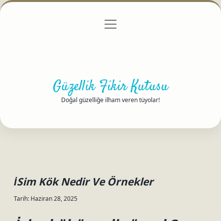
menüyü
Anasayfa
Gizlilik Politikası
Yasal Uyarı
aç
Hakkımızda
Güzellik Fikir Kutusu
Doğal güzelliğe ilham veren tüyolar!
İSim Kök Nedir Ve Örnekler
Tarih: Haziran 28, 2025