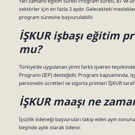
Yarı zamanlı eğitim süresi Program süresi, BT ve üre
sektörler için en fazla 3 aydır. Gelecekteki meslekle
program süresine başvurulabilir.
İŞKUR işbaşı eğitim p
mu?
Türkiye’de uygulanan yirmi farklı işveren teşvikind
Programı (IEP) desteğidir. Program kapsamında, iş
personelin ücretleri ve sigorta primleri İŞKUR tara
İŞKUR maaşı ne zaman
İşsizlik ödeneği başvuruları takip eden ayın sonuna k
beşinde aylık olarak ödenir.