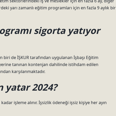
tim sektörlerindeki iş ve meslekler için en fazla 6 ay, diğer
rdeki yarı zamanlı eğitim programları için en fazla 9 aylık bir
rogramı sigorta yatıyor
en biri de İŞKUR tarafından uygulanan İşbaşı Eğitim
yerine tanınan kontenjan dahilinde istihdam edilen
fından karşılanmaktadır.
 yatar 2024?
adar işleme alınır. İşsizlik ödeneği işsiz kişiye her ayın