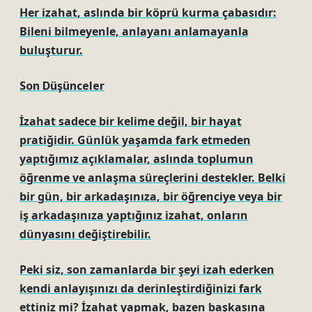
Her izahat, aslında bir köprü kurma çabasıdır:
Bileni bilmeyenle, anlayanı anlamayanla
buluşturur.
Son Düşünceler
İzahat sadece bir kelime değil, bir hayat
pratiğidir. Günlük yaşamda fark etmeden
yaptığımız açıklamalar, aslında toplumun
öğrenme ve anlaşma süreçlerini destekler. Belki
bir gün, bir arkadaşınıza, bir öğrenciye veya bir
iş arkadaşınıza yaptığınız izahat, onların
dünyasını değiştirebilir.
Peki siz, son zamanlarda bir şeyi izah ederken
kendi anlayışınızı da derinleştirdiğinizi fark
ettiniz mi? İzahat yapmak, bazen başkasına