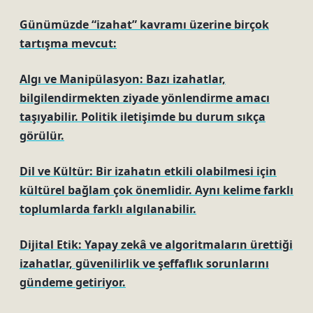
Günümüzde “izahat” kavramı üzerine birçok
tartışma mevcut:
Algı ve Manipülasyon: Bazı izahatlar,
bilgilendirmekten ziyade yönlendirme amacı
taşıyabilir. Politik iletişimde bu durum sıkça
görülür.
Dil ve Kültür: Bir izahatın etkili olabilmesi için
kültürel bağlam çok önemlidir. Aynı kelime farklı
toplumlarda farklı algılanabilir.
Dijital Etik: Yapay zekâ ve algoritmaların ürettiği
izahatlar, güvenilirlik ve şeffaflık sorunlarını
gündeme getiriyor.