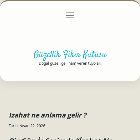
menüyü
Anasayfa
Gizlilik Politikası
Yasal Uyarı
aç
Hakkımızda
Güzellik Fikir Kutusu
Doğal güzelliğe ilham veren tüyolar!
Izahat ne anlama gelir ?
Tarih: Nisan 22, 2026