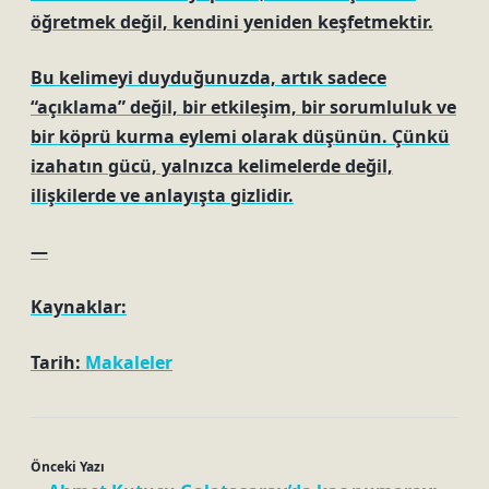
öğretmek değil, kendini yeniden keşfetmektir.
Bu kelimeyi duyduğunuzda, artık sadece
“açıklama” değil, bir etkileşim, bir sorumluluk ve
bir köprü kurma eylemi olarak düşünün. Çünkü
izahatın gücü, yalnızca kelimelerde değil,
ilişkilerde ve anlayışta gizlidir.
—
Kaynaklar:
Tarih:
Makaleler
Önceki Yazı