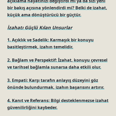
açıklama hayatınızı değiştirdi mi ya da sizi yeni
bir bakış açısına yönlendirdi mi? Belki de izahat,
küçük ama dönüştürücü bir güçtür.
İzahatı Güçlü Kılan Unsurlar
1. Açıklık ve Sadelik: Karmaşık bir konuyu
basitleştirmek, izahın temelidir.
2. Bağlam ve Perspektif: İzahat, konuyu çevresel
ve tarihsel bağlamla sunarsa daha etkili olur.
3. Empati: Karşı tarafın anlayış düzeyini göz
önünde bulundurmak, izahın başarısını artırır.
4. Kanıt ve Referans: Bilgi desteklenmezse izahat
güvenilirliğini kaybeder.