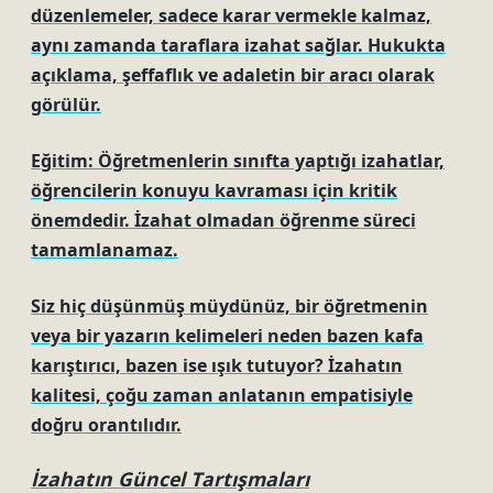
düzenlemeler, sadece karar vermekle kalmaz,
aynı zamanda taraflara izahat sağlar. Hukukta
açıklama, şeffaflık ve adaletin bir aracı olarak
görülür.
Eğitim: Öğretmenlerin sınıfta yaptığı izahatlar,
öğrencilerin konuyu kavraması için kritik
önemdedir. İzahat olmadan öğrenme süreci
tamamlanamaz.
Siz hiç düşünmüş müydünüz, bir öğretmenin
veya bir yazarın kelimeleri neden bazen kafa
karıştırıcı, bazen ise ışık tutuyor? İzahatın
kalitesi, çoğu zaman anlatanın empatisiyle
doğru orantılıdır.
İzahatın Güncel Tartışmaları