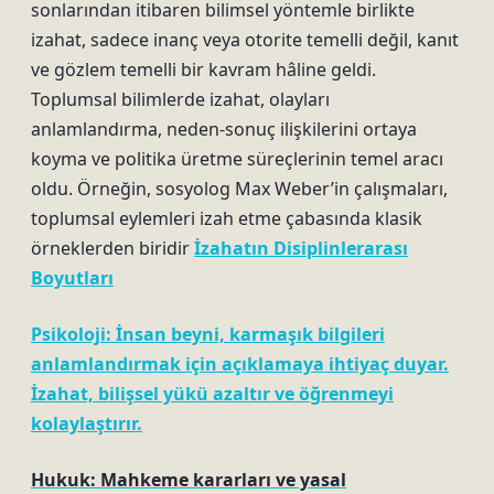
sonlarından itibaren bilimsel yöntemle birlikte
izahat, sadece inanç veya otorite temelli değil, kanıt
ve gözlem temelli bir kavram hâline geldi.
Toplumsal bilimlerde izahat, olayları
anlamlandırma, neden-sonuç ilişkilerini ortaya
koyma ve politika üretme süreçlerinin temel aracı
oldu. Örneğin, sosyolog Max Weber’in çalışmaları,
toplumsal eylemleri izah etme çabasında klasik
örneklerden biridir
İzahatın Disiplinlerarası
Boyutları
Psikoloji: İnsan beyni, karmaşık bilgileri
anlamlandırmak için açıklamaya ihtiyaç duyar.
İzahat, bilişsel yükü azaltır ve öğrenmeyi
kolaylaştırır.
Hukuk: Mahkeme kararları ve yasal