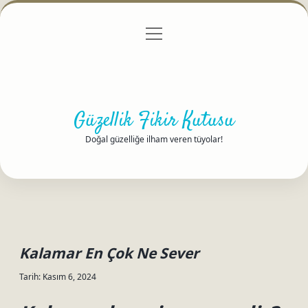
menüyü
Anasayfa
Gizlilik Politikası
Yasal Uyarı
aç
Hakkımızda
Güzellik Fikir Kutusu
Doğal güzelliğe ilham veren tüyolar!
Kalamar En Çok Ne Sever
Tarih: Kasım 6, 2024