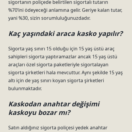
sigortanın poliçede belirtilen sigortalı tutarın
%70’ini ödeyeceği anlamına gelir. Geriye kalan tutar,
yani %30, sizin sorumluluğunuzdadır.
Kaç yaşındaki araca kasko yapılır?
Sigorta yaş sınırı 15 olduğu için 15 yaş üstü araç
sahipleri sigorta yaptıramazlar ancak 15 yaş üstü
araçları özel sigorta paketleriyle sigortalayan
sigorta şirketleri hala mevcuttur. Aynı şekilde 15 yaş
altı için de yaş sınırı koyan sigorta şirketleri
bulunmaktadır.
Kaskodan anahtar değişimi
kaskoyu bozar mı?
Satın aldığınız sigorta poliçesi yedek anahtar