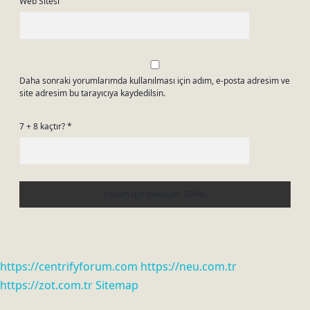
Web Sitesi
Daha sonraki yorumlarımda kullanılması için adım, e-posta adresim ve
site adresim bu tarayıcıya kaydedilsin.
7 + 8 kaçtır?
*
https://centrifyforum.com
https://neu.com.tr
https://zot.com.tr
Sitemap