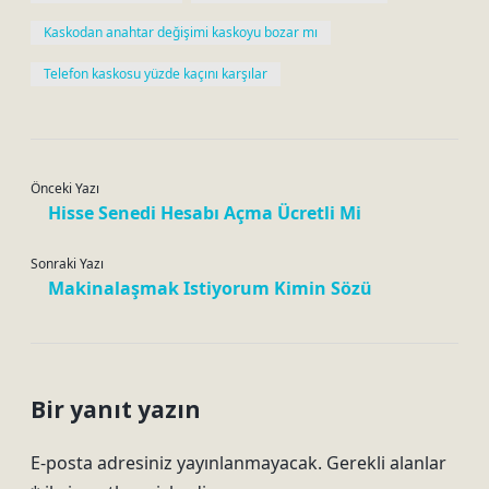
Kaskodan anahtar değişimi kaskoyu bozar mı
Telefon kaskosu yüzde kaçını karşılar
Önceki Yazı
Hisse Senedi Hesabı Açma Ücretli Mi
Sonraki Yazı
Makinalaşmak Istiyorum Kimin Sözü
Bir yanıt yazın
E-posta adresiniz yayınlanmayacak.
Gerekli alanlar