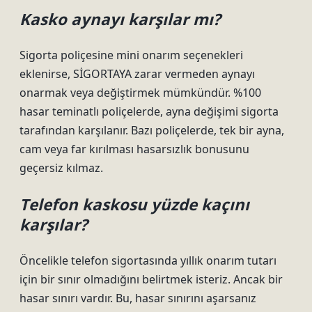
Kasko aynayı karşılar mı?
Sigorta poliçesine mini onarım seçenekleri
eklenirse, SİGORTAYA zarar vermeden aynayı
onarmak veya değiştirmek mümkündür. %100
hasar teminatlı poliçelerde, ayna değişimi sigorta
tarafından karşılanır. Bazı poliçelerde, tek bir ayna,
cam veya far kırılması hasarsızlık bonusunu
geçersiz kılmaz.
Telefon kaskosu yüzde kaçını
karşılar?
Öncelikle telefon sigortasında yıllık onarım tutarı
için bir sınır olmadığını belirtmek isteriz. Ancak bir
hasar sınırı vardır. Bu, hasar sınırını aşarsanız