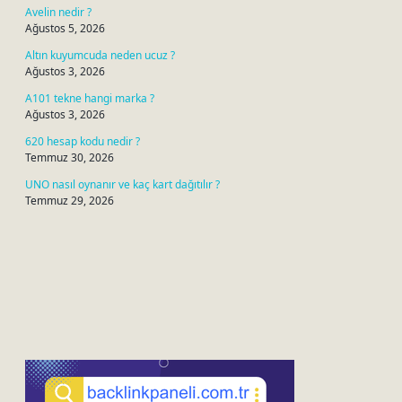
Avelin nedir ?
Ağustos 5, 2026
Altın kuyumcuda neden ucuz ?
Ağustos 3, 2026
A101 tekne hangi marka ?
Ağustos 3, 2026
620 hesap kodu nedir ?
Temmuz 30, 2026
UNO nasıl oynanır ve kaç kart dağıtılır ?
Temmuz 29, 2026