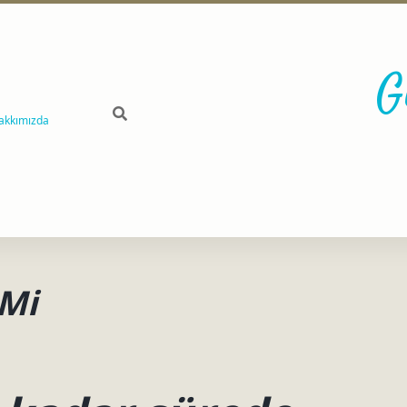
G
akkımızda
 Mi