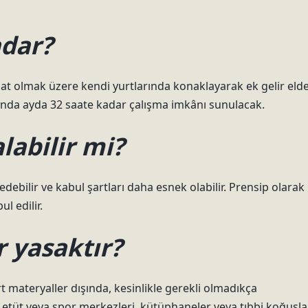
adar?
saat olmak üzere kendi yurtlarında konaklayarak ek gelir eld
ığında ayda 32 saate kadar çalışma imkânı sunulacak.
labilir mi?
 edebilir ve kabul şartları daha esnek olabilir. Prensip olarak
ul edilir.
 yasaktır?
 materyaller dışında, kesinlikle gerekli olmadıkça
, etüt veya spor merkezleri, kütüphaneler veya tıbbi koğuşla