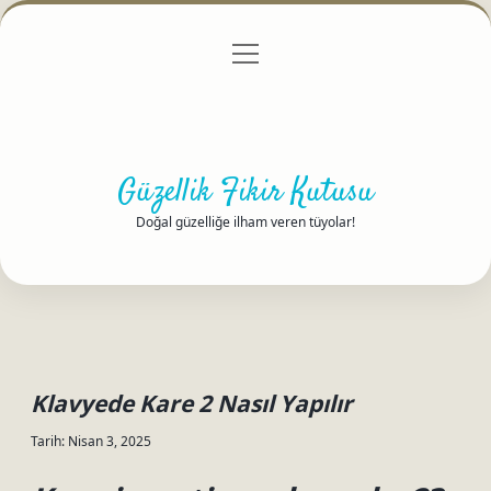
menüyü
Anasayfa
Gizlilik Politikası
Yasal Uyarı
aç
Hakkımızda
Güzellik Fikir Kutusu
Doğal güzelliğe ilham veren tüyolar!
Klavyede Kare 2 Nasıl Yapılır
Tarih: Nisan 3, 2025