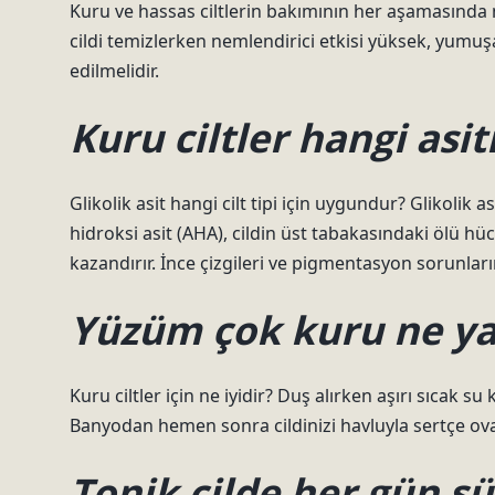
Kuru ve hassas ciltlerin bakımının her aşamasında n
cildi temizlerken nemlendirici etkisi yüksek, yumuş
edilmelidir.
Kuru ciltler hangi asi
Glikolik asit hangi cilt tipi için uygundur? Glikolik a
hidroksi asit (AHA), cildin üst tabakasındaki ölü hüc
kazandırır. İnce çizgileri ve pigmentasyon sorunların
Yüzüm çok kuru ne y
Kuru ciltler için ne iyidir? Duş alırken aşırı sıcak 
Banyodan hemen sonra cildinizi havluyla sertçe ov
Tonik cilde her gün s