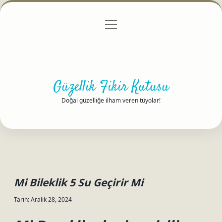
menüyü
Anasayfa
Gizlilik Politikası
Yasal Uyarı
aç
Hakkımızda
Güzellik Fikir Kutusu
Doğal güzelliğe ilham veren tüyolar!
Mi Bileklik 5 Su Geçirir Mi
Tarih: Aralık 28, 2024