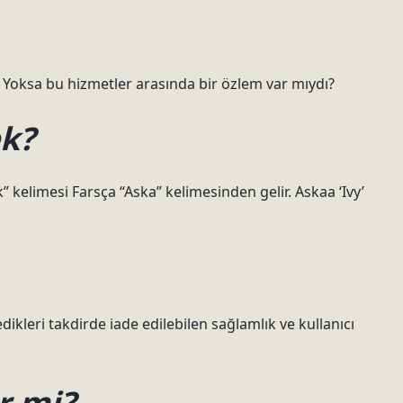
 Kahit. Yoksa bu hizmetler arasında bir özlem var mıydı?
ek?
” kelimesi Farsça “Aska” kelimesinden gelir. Askaa ‘Ivy’
kleri takdirde iade edilebilen sağlamlık ve kullanıcı
r mi?