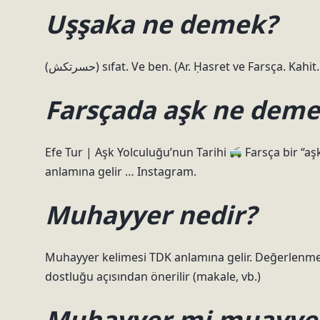
Uşşaka ne demek?
(ﺣﺴﺮﺗﻜﺶ) sıfat. Ve ben. (Ar. Ḥasret ve Farsça.
Farsçada aşk ne dem
Efe Tur | Aşk Yolculuğu’nun Tarihi
Farsça bir “aşk
anlamına gelir … Instagram.
Muhayyer nedir?
Muhayyer kelimesi TDK anlamına gelir. Değerlenmedi
dostluğu açısından önerilir (makale, vb.)
Muhayyer mi muayye