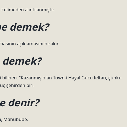
r مخيّر seçimi seçilen kelimeden alıntılanmıştır.
ne demek?
masının açıklamasını bırakır.
e demek?
i bilinen. “Kazanmış olan Town-i Hayal Gücü Ieltan, çünkü
üç şehirden biri.
e denir?
ka, Mahubube.