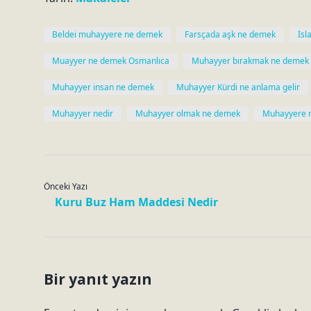
Beldei muhayyere ne demek
Farsçada aşk ne demek
İs
Muayyer ne demek Osmanlıca
Muhayyer bırakmak ne demek
Muhayyer insan ne demek
Muhayyer Kürdi ne anlama gelir
Muhayyer nedir
Muhayyer olmak ne demek
Muhayyere 
Önceki Yazı
Kuru Buz Ham Maddesi Nedir
Bir yanıt yazın