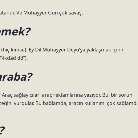
 atandı. Ve Muhayyer Gun çok savaş.
emek?
i (hiç kimse): Ey Dil Muhayyer Deyu’ya yaklaşmak için /
-ikdâd ddî).
araba?
Araç sağlayıcıları araç reklamlarına yazıyor. Bu, bir sorun
eceğini vurgular. Bu bağlamda, aracın kullanımı çok sağlamdı
?