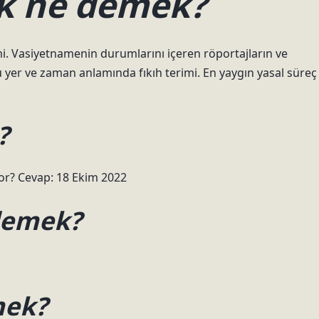
k ne demek?
mi. Vasiyetnamenin durumlarını içeren röportajların ve
er ve zaman anlamında fıkıh terimi. En yaygın yasal süreç
?
r? Cevap: 18 Ekim 2022
demek?
mek?