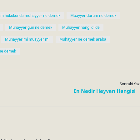
lam hukukunda muhayyer ne demek
Muayyer durum ne demek
Muhayyer gün ne demek
Muhayyer hangi dilde
Muhayyer mi muayyer mi
Muhayyer ne demek araba
ne demek
Sonraki Yaz
En Nadir Hayvan Hangisi