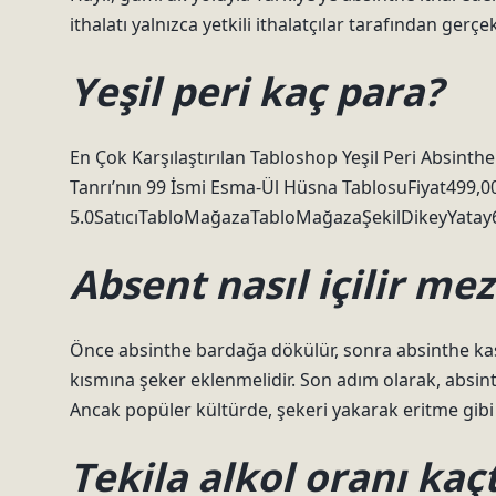
ithalatı yalnızca yetkili ithalatçılar tarafından gerçek
Yeşil peri kaç para?
En Çok Karşılaştırılan Tabloshop Yeşil Peri Absint
Tanrı’nın 99 İsmi Esma-Ül Hüsna TablosuFiyat499,0
5.0SatıcıTabloMağazaTabloMağazaŞekilDikeyYatay6
Absent nasıl içilir mez
Önce absinthe bardağa dökülür, sonra absinthe kaşığı
kısmına şeker eklenmelidir. Son adım olarak, absint
Ancak popüler kültürde, şekeri yakarak eritme gibi b
Tekila alkol oranı kaçt