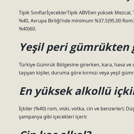
Tipik SınıflarİçeceklerTipik ABVEen yüksek Mezcal, 
%40, Avrupa Birliği’nde minimum %37.5)95.00 Rom37
%40)60.
Yeşil peri gümrükten 
Türkiye Gümrük Bölgesine girerken, kara, hava ve d
taşıyan kişiler, duruma göre kırmızı veya yeşil gü
En yüksek alkollü içki
İçkiler (%40) rom, viski, votka, cin ve benzerleri; Düş
şampanya gibi içecekleri içerir.