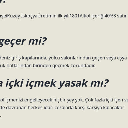
eiKuzey İskoçyaÜretimin ilk yılı1801Alkol içeriği40%3 satır
geçer mi?
eniz giriş kapılarında, yolcu salonlarından geçen veya eşya
mrük hatlarından birinden geçmek zorundadır.
a içki içmek yasak mı?
kol içmenizi engelleyecek hiçbir şey yok. Çok fazla içki içen v
e davranan herkes idari cezalarla karşı karşıya kalacaktır.
.