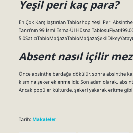
Yeşil peri kaç para?
En Çok Karşılaştırılan Tabloshop Yeşil Peri Absint
Tanrı’nın 99 İsmi Esma-Ül Hüsna TablosuFiyat499,0
5.0SatıcıTabloMağazaTabloMağazaŞekilDikeyYatay6
Absent nasıl içilir mez
Önce absinthe bardağa dökülür, sonra absinthe kaşığı
kısmına şeker eklenmelidir. Son adım olarak, absint
Ancak popüler kültürde, şekeri yakarak eritme gibi b
Tarih:
Makaleler