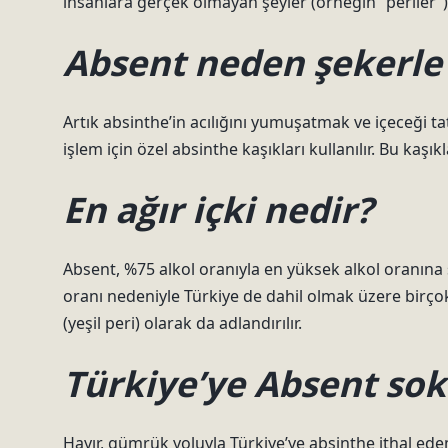
insanlara gerçek olmayan şeyler (örneğin “periler”)
Absent neden şekerle i
Artık absinthe’in acılığını yumuşatmak ve içeceği t
işlem için özel absinthe kaşıkları kullanılır. Bu kaşık
En ağır içki nedir?
Absent, %75 alkol oranıyla en yüksek alkol oranına sa
oranı nedeniyle Türkiye de dahil olmak üzere birçok
(yeşil peri) olarak da adlandırılır.
Türkiye’ye Absent so
Hayır, gümrük yoluyla Türkiye’ye absinthe ithal ed