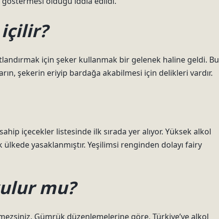
 göstermesi olduğu iddia edildi.
çilir?
atlandırmak için şeker kullanmak bir gelenek haline geldi. Bu
ların, şekerin eriyip bardağa akabilmesi için delikleri vardır.
hip içecekler listesinde ilk sırada yer alıyor. Yüksek alkol
 ülkede yasaklanmıştır. Yeşilimsi renginden dolayı fairy
kulur mu?
emezsiniz. Gümrük düzenlemelerine göre, Türkiye’ye alkol