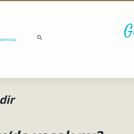
G
akkımızda
dir