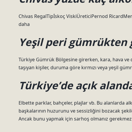
Chivas RegalTipİskoç ViskiÜreticiPernod RicardMenş
daha
Yeşil peri gümrükten 
Türkiye Gümrük Bölgesine girerken, kara, hava ve d
taşıyan kişiler, duruma göre kırmızı veya yeşil gü
Türkiye’de açık aland
Elbette parklar, bahçeler, plajlar vb. Bu alanlarda al
başkalarının huzurunu ve sessizliğini bozacak şekild
Ancak bunu yapmak için sarhoş olmanız gerekmez