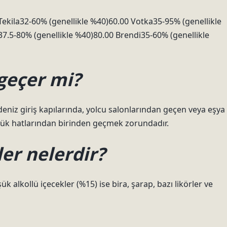
Tekila32-60% (genellikle %40)60.00 Votka35-95% (genellikle
.5-80% (genellikle %40)80.00 Brendi35-60% (genellikle
geçer mi?
eniz giriş kapılarında, yolcu salonlarından geçen veya eşya
mrük hatlarından birinden geçmek zorundadır.
ler nelerdir?
ük alkollü içecekler (%15) ise bira, şarap, bazı likörler ve