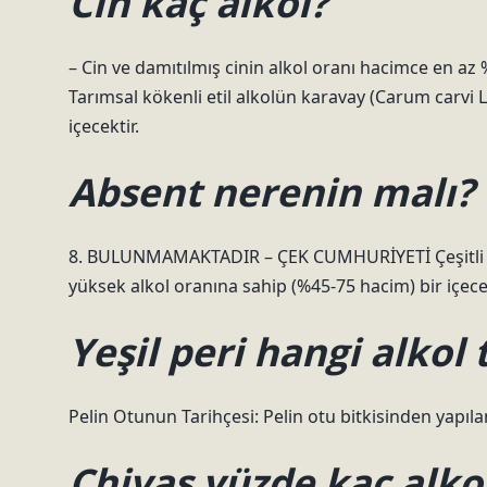
Cin kaç alkol?
– Cin ve damıtılmış cinin alkol oranı hacimce en az 
Tarımsal kökenli etil alkolün karavay (Carum carvi L
içecektir.
Absent nerenin malı?
8. BULUNMAMAKTADIR – ÇEK CUMHURİYETİ Çeşitli bit
yüksek alkol oranına sahip (%45-75 hacim) bir içecek
Yeşil peri hangi alkol 
Pelin Otunun Tarihçesi: Pelin otu bitkisinden yapılan,
Chivas yüzde kaç alko