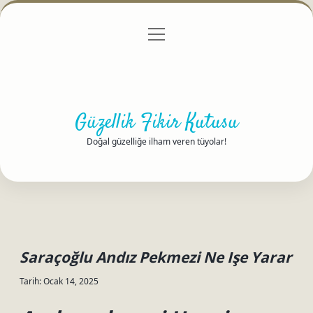
menüyü
Anasayfa
Gizlilik Politikası
Yasal Uyarı
aç
Hakkımızda
Güzellik Fikir Kutusu
Doğal güzelliğe ilham veren tüyolar!
Saraçoğlu Andız Pekmezi Ne Işe Yarar
Tarih: Ocak 14, 2025