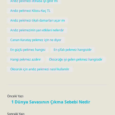
Andız pekmezi iltihaba iyi gelir mi
Andız pekmezi Kilosu Kaç TL
Andız pekmezi tıkalı damarları açar mı
Andız pekmezinin yan etkileri nelerdir
Canan Karatay pekmez için ne diyor
En güçlü pekmez hangisi
En şifalı pekmez hangisidir
Hangi pekmez azdırır
Öksürüğe iyi gelen pekmez hangisidir
Öksürük için andız pekmezi nasıl kullanılır
Önceki Yazı
1 Dünya Savasının Çıkma Sebebi Nedir
Sonraki Yazı