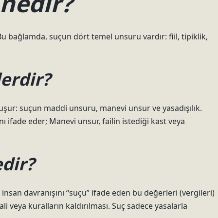
nedir?
u bağlamda, suçun dört temel unsuru vardır: fiil, tipiklik,
erdir?
uşur: suçun maddi unsuru, manevi unsur ve yasadışılık.
ı ifade eder; Manevi unsur, failin istediği kast veya
edir?
san davranışını “suçu” ifade eden bu değerleri (vergileri)
ali veya kuralların kaldırılması. Suç sadece yasalarla