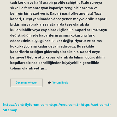
tadı keskin ve hafif acı bir profile sahiptir. Tuzlu su veya
sirke ile fermantasyon kapariye zengin bir aroma ve
belirgin bir lezzet verir. Kapari nasıl tüketmeliyiz? Taze
kapari, turşu yapılmadan önce yenen meyvelerdir. Kapari
bitkisinin yaprakları salatalarda taze olarak da
kullanılabilir veya çay olarak içilebilir. Kapari acı mı? Suyu
değiştirdiğinizde kaparilerin acımsı kokusunu fark
edeceksiniz. Suyu günde iki kez değiştiriyoruz ve acımsı
koku kaybolana kadar devam ediyoruz. Bu şekilde
kaparilerin acılığını gidermiş olacaksınız. Kapari neye
benziyor? Gebre otu, kapari olarak da bilinir, doğru iklim
koşulları altında kendiliğinden büyüyebilir, genellikle
tohum olarak yetişir…
Kapari
Devamını okuyun
Yorum Bırak
Meyvesi
Tadı
Nasıl
https://centrifyforum.com
https://neu.com.tr
https://zot.com.tr
Sitemap