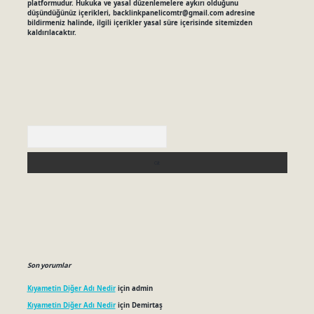
platformudur. Hukuka ve yasal düzenlemelere aykırı olduğunu
düşündüğünüz içerikleri,
backlinkpanelicomtr@gmail.com
adresine
bildirmeniz halinde, ilgili içerikler yasal süre içerisinde sitemizden
kaldırılacaktır.
Arama
Son yorumlar
Kıyametin Diğer Adı Nedir
için
admin
Kıyametin Diğer Adı Nedir
için
Demirtaş