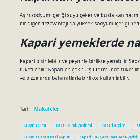
Aşırı sodyum içeriği suyu çeker ve bu da kan hacmini a
bir diğer dezavantajı da yüksek sodyum içeriği ned
Kapari yemeklerde nası
Kapari pişirilebilir ve peynirle birlikte yenebilir. 
tüketilebilir. Kapari en çok turşu formunda tüketili
ve pizzalarda baharatlarla birlikte kullanılabilir.
Tarih:
Makaleler
Kapari acı mı
Kapari direk yenir mi
Kapari ekşi mi
Ka
Kapari salatası nasıl yapılır
Kapari Türkiyede nerelerde yetişir