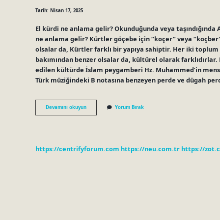
Tarih: Nisan 17, 2025
El kürdi ne anlama gelir? Okunduğunda veya taşındığında 
ne anlama gelir? Kürtler göçebe için “koçer” veya “koçber”
olsalar da, Kürtler farklı bir yapıya sahiptir. Her iki topl
bakımından benzer olsalar da, kültürel olarak farklıdırlar. Hazr
edilen kültürde İslam peygamberi Hz. Muhammed’in mensup
Türk müziğindeki B notasına benzeyen perde ve dügah per
Kurdi
Devamını okuyun
Yorum Bırak
Ne
Anlama
Gelir
https://centrifyforum.com
https://neu.com.tr
https://zot.