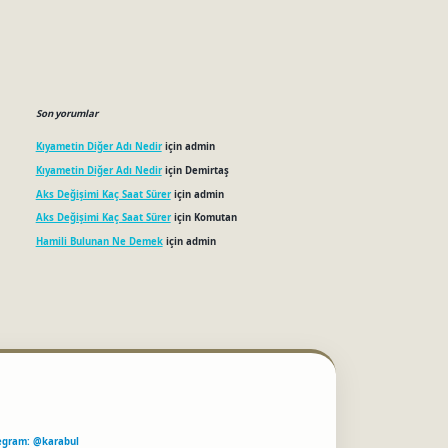
Son yorumlar
Kıyametin Diğer Adı Nedir
için
admin
Kıyametin Diğer Adı Nedir
için
Demirtaş
Aks Değişimi Kaç Saat Sürer
için
admin
Aks Değişimi Kaç Saat Sürer
için
Komutan
Hamili Bulunan Ne Demek
için
admin
egram: @karabul