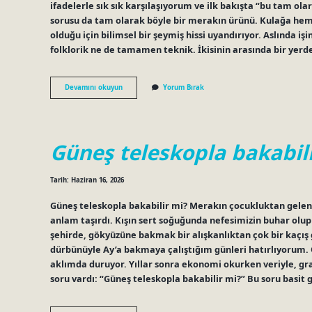
ifadelerle sık sık karşılaşıyorum ve ilk bakışta “bu tam o
sorusu da tam olarak böyle bir merakın ürünü. Kulağa hem bi
olduğu için bilimsel bir şeymiş hissi uyandırıyor. Aslında 
folklorik ne de tamamen teknik. İkisinin arasında bir yer
Kar
Devamını okuyun
Yorum Bırak
kaç
derecede
tutar
?
Güneş teleskopla bakabili
Tarih: Haziran 16, 2026
Güneş teleskopla bakabilir mi? Merakın çocukluktan gelen
anlam taşırdı. Kışın sert soğuğunda nefesimizin buhar olup 
şehirde, gökyüzüne bakmak bir alışkanlıktan çok bir kaçış
dürbünüyle Ay’a bakmaya çalıştığım günleri hatırlıyorum.
aklımda duruyor. Yıllar sonra ekonomi okurken veriyle, gra
soru vardı: “Güneş teleskopla bakabilir mi?” Bu soru basit 