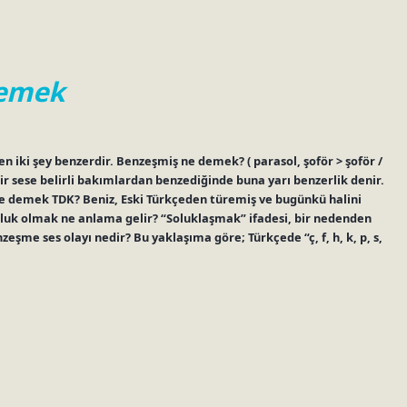
Demek
n iki şey benzerdir. Benzeşmiş ne demek? ( parasol, şoför > şoför /
bir sese belirli bakımlardan benzediğinde buna yarı benzerlik denir.
 demek TDK? Beniz, Eski Türkçeden türemiş ve bugünkü halini
Soluk olmak ne anlama gelir? “Soluklaşmak” ifadesi, bir nedenden
şme ses olayı nedir? Bu yaklaşıma göre; Türkçede “ç, f, h, k, p, s,