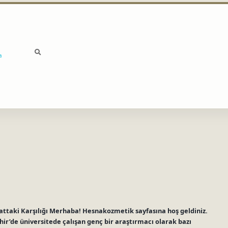
a
taki Karşılığı Merhaba! Hesnakozmetik sayfasına hoş geldiniz.
r’de üniversitede çalışan genç bir araştırmacı olarak bazı