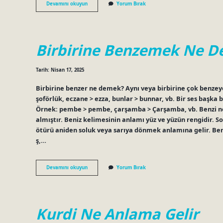
Güneş
Devamını okuyun
Yorum Bırak
teleskopla
bakabilir
mi
?
Birbirine Benzemek Ne 
Tarih: Nisan 17, 2025
Birbirine benzer ne demek? Aynı veya birbirine çok benzeye
şoförlük, eczane > ezza, bunlar > bunnar, vb. Bir ses başka 
Örnek: pembe > pembe, çarşamba > Çarşamba, vb. Benzi ne
almıştır. Beniz kelimesinin anlamı yüz ve yüzün rengidir. 
ötürü aniden soluk veya sarıya dönmek anlamına gelir. Benze
ş,…
Birbirine
Devamını okuyun
Yorum Bırak
Benzemek
Ne
Demek
Kurdi Ne Anlama Gelir