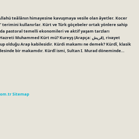
Allahü teâlânın himayesine kavuşmaya vesile olan âyetler. Kocer
 terimini kullanırlar. Kürt ve Türk göçebeler ortak yönlere sahip
um da pastoral temelli ekonomileri ve aktif yaşam tarzları
eti Muhammed Kürt mü? Kureyş (Arapça: قريش), rivayet
 olduğu Arap kabilesidir. Kürdi makamı ne demek? Kürdî, klasik
desinde bir makamdır. Kürdî ismi, Sultan I. Murad döneminde…
com.tr
Sitemap