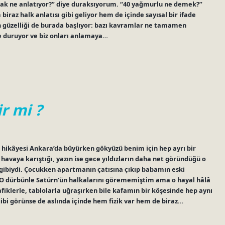
larak ne anlatıyor?” diye duraksıyorum. “40 yağmurlu ne demek?”
raz halk anlatısı gibi geliyor hem de içinde sayısal bir ifade
işin güzelliği de burada başlıyor: bazı kavramlar ne tamamen
de duruyor ve biz onları anlamaya…
r mi ?
 hikâyesi Ankara’da büyürken gökyüzü benim için hep ayrı bir
havaya karıştığı, yazın ise gece yıldızların daha net göründüğü o
 gibiydi. Çocukken apartmanın çatısına çıkıp babamın eski
 O dürbünle Satürn’ün halkalarını görememiştim ama o hayal hâlâ
fiklerle, tablolarla uğraşırken bile kafamın bir köşesinde hep aynı
gibi görünse de aslında içinde hem fizik var hem de biraz…