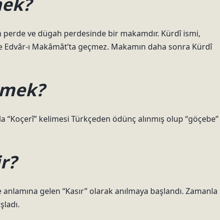
mek?
n perde ve dügah perdesinde bir makamdır. Kürdî ismi,
 ve Edvâr-ı Makâmât’ta geçmez. Makamın daha sonra Kürdî
emek?
yla “Koçerî” kelimesi Türkçeden ödünç alınmış olup “göçebe”
r?
le anlamına gelen “Kasır” olarak anılmaya başlandı. Zamanla
şladı.