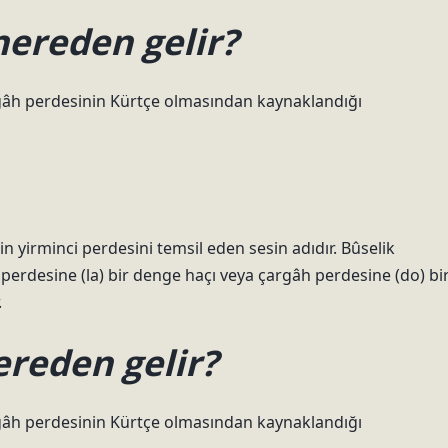
nereden gelir?
gâh perdesinin Kürtçe olmasından kaynaklandığı
n yirminci perdesini temsil eden sesin adıdır. Bûselik
erdesine (la) bir denge haçı veya çargâh perdesine (do) bi
.
ereden gelir?
gâh perdesinin Kürtçe olmasından kaynaklandığı