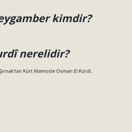
peygamber kimdir?
dî nerelidir?
e Şırnak’tan Kürt Mamoste Osman El Kürdi.