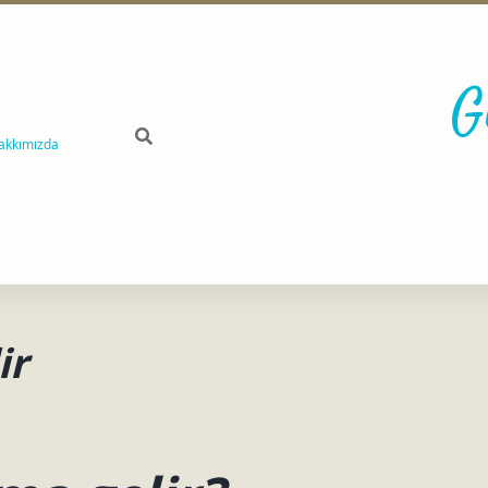
G
akkımızda
ir