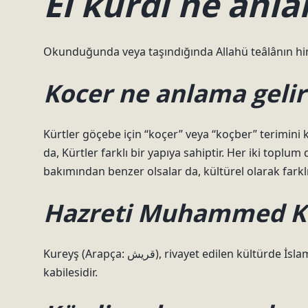
El kürdi ne anla
Okunduğunda veya taşındığında Allahü teâlânın him
Kocer ne anlama gelir
Kürtler göçebe için “koçer” veya “koçber” terimini k
da, Kürtler farklı bir yapıya sahiptir. Her iki toplu
bakımından benzer olsalar da, kültürel olarak farklı
Hazreti Muhammed K
Kureyş (Arapça: قريش), rivayet edilen kültürde İslam peygamberi Hz. Muhammed’in mensup olduğu Arap
kabilesidir.