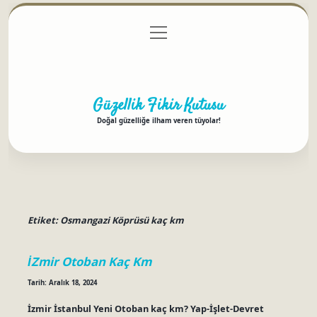
menüyü
Anasayfa
Gizlilik Politikası
Yasal Uyarı
aç
Hakkımızda
Güzellik Fikir Kutusu
Doğal güzelliğe ilham veren tüyolar!
Etiket:
Osmangazi Köprüsü kaç km
İZmir Otoban Kaç Km
Tarih: Aralık 18, 2024
İzmir İstanbul Yeni Otoban kaç km? Yap-İşlet-Devret