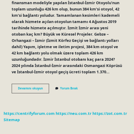
finansman modeliyle yapılan İstanbul-İzmir Otoyolu’nun
toplam uzunluğu 426 km olup, bunun 384 km’si otoyol, 42
km’si bağlantı yoludur. Tamamlanan kesimleri kademeli
olarak hizmete açılan otoyolun tamamı 4 Ağustos 2019
tarihinde hizmete açılmıştır. İzmit İzmir arası yeni
otoban kaç km? Büyük ve Küresel Projeler. Gebze –
Orhangazi – İzmir (İzmit Körfez Geçişi ve bağlantı yolları
dahil) Yapım, işletme ve iletim projesi, 384 km otoyol ve
42 km bağlantı yolu olmak üzere toplam 426 km
uzunluğundadır. İzmir İstanbul otobanı kaç para 2024?
2024 yılında İstanbul-İzmir arasındaki Osmangazi Köprüsü
ve İstanbul-İzmir otoyol geçiş ücreti toplam 1.370…
İZmir
Devamını okuyun
Yorum Bırak
Otoban
Kaç
Km
https://centrifyforum.com
https://neu.com.tr
https://zot.com.tr
Sitemap