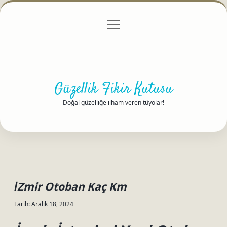
menüyü
Anasayfa
Gizlilik Politikası
Yasal Uyarı
aç
Hakkımızda
Güzellik Fikir Kutusu
Doğal güzelliğe ilham veren tüyolar!
İZmir Otoban Kaç Km
Tarih: Aralık 18, 2024