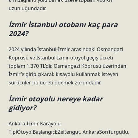
km bağlantı yolu olmak üzere toplam 426 km
uzunluğundadır.
İzmir İstanbul otobanı kaç para
2024?
2024 yılında İstanbul-İzmir arasındaki Osmangazi
Köprüsü ve İstanbul-İzmir otoyol geçiş ücreti
toplam 1.370 TL’dir. Osmangazi Köprüsü üzerinden
İzmir’e girip çıkarak kısayolu kullanmak isteyen
sürücüler bu ücreti ödemek zorundadır.
İzmir otoyolu nereye kadar
gidiyor?
Ankara-İzmir Karayolu
TipiOtoyolBaşlangıçEZeitengut, AnkaraSonTurgutlu,