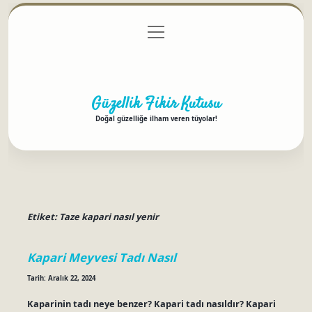
menüyü
Anasayfa
Gizlilik Politikası
Yasal Uyarı
aç
Hakkımızda
Güzellik Fikir Kutusu
Doğal güzelliğe ilham veren tüyolar!
Etiket:
Taze kapari nasıl yenir
Kapari Meyvesi Tadı Nasıl
Tarih: Aralık 22, 2024
Kaparinin tadı neye benzer? Kapari tadı nasıldır? Kapari