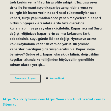
tadı keskin ve hafif acı bir profile sahiptir. Tuzlu su veya
sirke ile fermantasyon kapariye zengin bir aroma ve
belirgin bir lezzet verir. Kapari nasıl tüketmeliyiz? Taze
kapari, turşu yapılmadan önce yenen meyvelerdir. Kapari
bitkisinin yaprakları salatalarda taze olarak da
kullanılabilir veya çay olarak içilebilir. Kapari acı mı? Suyu
değiştirdiğinizde kaparilerin acımsı kokusunu fark
edeceksiniz. Suyu günde iki kez değiştiriyoruz ve acımsı
koku kaybolana kadar devam ediyoruz. Bu şekilde
kaparilerin acılığını gidermiş olacaksınız. Kapari neye
benziyor? Gebre otu, kapari olarak da bilinir, doğru iklim
koşulları altında kendiliğinden büyüyebilir, genellikle
tohum olarak yetişir…
Kapari
Devamını okuyun
Yorum Bırak
Meyvesi
Tadı
Nasıl
https://centrifyforum.com
https://neu.com.tr
https://zot.com.tr
Sitemap