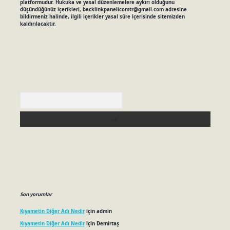
platformudur. Hukuka ve yasal düzenlemelere aykırı olduğunu
düşündüğünüz içerikleri,
backlinkpanelicomtr@gmail.com
adresine
bildirmeniz halinde, ilgili içerikler yasal süre içerisinde sitemizden
kaldırılacaktır.
Arama
Son yorumlar
Kıyametin Diğer Adı Nedir
için
admin
Kıyametin Diğer Adı Nedir
için
Demirtaş