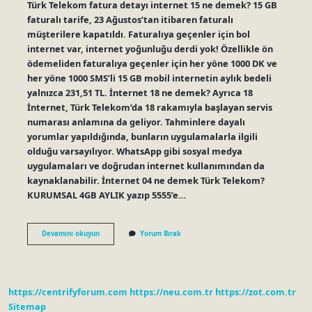
Türk Telekom fatura detayı internet 15 ne demek? 15 GB
faturalı tarife, 23 Ağustos’tan itibaren faturalı
müşterilere kapatıldı. Faturalıya geçenler için bol
internet var, internet yoğunluğu derdi yok! Özellikle ön
ödemeliden faturalıya geçenler için her yöne 1000 DK ve
her yöne 1000 SMS’li 15 GB mobil internetin aylık bedeli
yalnızca 231,51 TL. İnternet 18 ne demek? Ayrıca 18
İnternet, Türk Telekom’da 18 rakamıyla başlayan servis
numarası anlamına da geliyor. Tahminlere dayalı
yorumlar yapıldığında, bunların uygulamalarla ilgili
olduğu varsayılıyor. WhatsApp gibi sosyal medya
uygulamaları ve doğrudan internet kullanımından da
kaynaklanabilir. İnternet 04 ne demek Türk Telekom?
KURUMSAL 4GB AYLIK yazıp 5555’e…
İNternet
Devamını okuyun
Yorum Bırak
15
Kodu
Nedir
https://centrifyforum.com
https://neu.com.tr
https://zot.com.tr
Sitemap