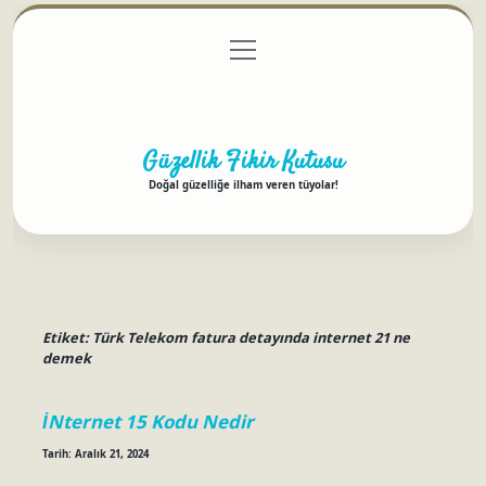
menüyü
Anasayfa
Gizlilik Politikası
Yasal Uyarı
aç
Hakkımızda
Güzellik Fikir Kutusu
Doğal güzelliğe ilham veren tüyolar!
Etiket:
Türk Telekom fatura detayında internet 21 ne
demek
İNternet 15 Kodu Nedir
Tarih: Aralık 21, 2024