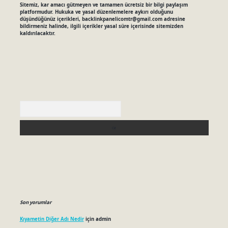
Sitemiz, kar amacı gütmeyen ve tamamen ücretsiz bir bilgi paylaşım
platformudur. Hukuka ve yasal düzenlemelere aykırı olduğunu
düşündüğünüz içerikleri,
backlinkpanelicomtr@gmail.com
adresine
bildirmeniz halinde, ilgili içerikler yasal süre içerisinde sitemizden
kaldırılacaktır.
Arama
Son yorumlar
Kıyametin Diğer Adı Nedir
için
admin