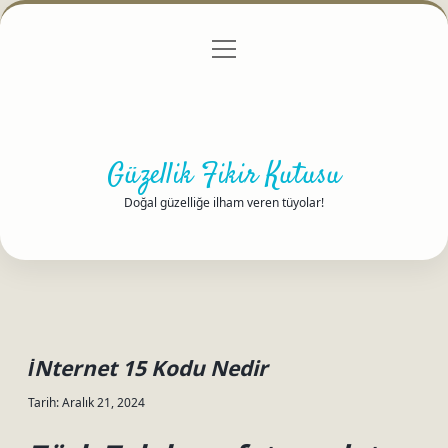
menüyü
Anasayfa
Gizlilik Politikası
Yasal Uyarı
aç
Hakkımızda
Güzellik Fikir Kutusu
Doğal güzelliğe ilham veren tüyolar!
İNternet 15 Kodu Nedir
Tarih: Aralık 21, 2024