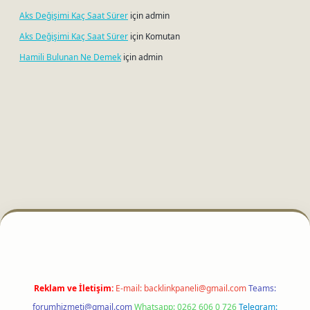
Aks Değişimi Kaç Saat Sürer
için
admin
Aks Değişimi Kaç Saat Sürer
için
Komutan
Hamili Bulunan Ne Demek
için
admin
tci
Reklam ve İletişim:
E-mail:
backlinkpaneli@gmail.com
Teams:
forumhizmeti@gmail.com
Whatsapp: 0262 606 0 726
Telegram: