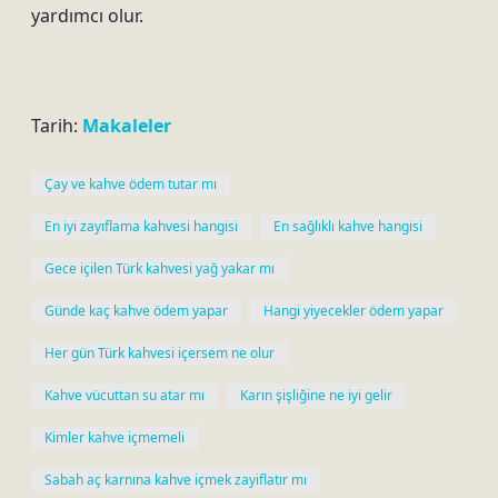
yardımcı olur.
Tarih:
Makaleler
Çay ve kahve ödem tutar mı
En iyi zayıflama kahvesi hangisi
En sağlıklı kahve hangisi
Gece içilen Türk kahvesi yağ yakar mı
Günde kaç kahve ödem yapar
Hangi yiyecekler ödem yapar
Her gün Türk kahvesi içersem ne olur
Kahve vücuttan su atar mı
Karın şişliğine ne iyi gelir
Kimler kahve içmemeli
Sabah aç karnına kahve içmek zayiflatır mı