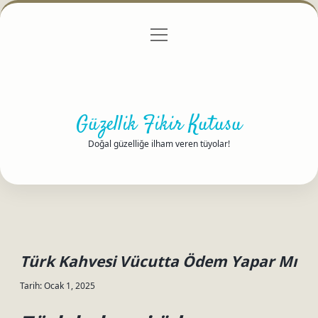
menüyü
Anasayfa
Gizlilik Politikası
Yasal Uyarı
aç
Hakkımızda
Güzellik Fikir Kutusu
Doğal güzelliğe ilham veren tüyolar!
Türk Kahvesi Vücutta Ödem Yapar Mı
Tarih: Ocak 1, 2025